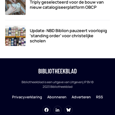
Triply geselecteerd voor de bouw van
nieuw catalogiseerplatform OBCP
Update: NBD Biblion pauzeert voorlopig
‘standing order’ voor christelijke
scholen
BIBLIOTHEEKBLAD
Bibliotheekblad is een uitgave van Uitgeverij IP BV ©
2023 Bibliotheekblad
Privacyverklaring
Abonneren
Adverteren
RSS