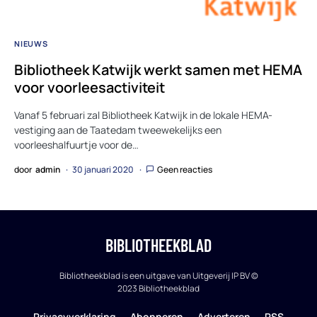
NIEUWS
Bibliotheek Katwijk werkt samen met HEMA
voor voorleesactiviteit
Vanaf 5 februari zal Bibliotheek Katwijk in de lokale HEMA-
vestiging aan de Taatedam tweewekelijks een
voorleeshalfuurtje voor de…
door
admin
30 januari 2020
Geen reacties
BIBLIOTHEEKBLAD
Bibliotheekblad is een uitgave van Uitgeverij IP BV ©
2023 Bibliotheekblad
Privacyverklaring
Abonneren
Adverteren
RSS