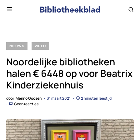
NIEUWS
VIDEO
Noordelijke bibliotheken
halen € 6448 op voor Beatrix
Kinderziekenhuis
door
Menno Goosen
31 maart 2021
2 minuten leestijd
Geen reacties