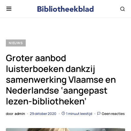
NIEUWS
Groter aanbod
luisterboeken dankzij
samenwerking Vlaamse en
Nederlandse ‘aangepast
lezen-bibliotheken’
door
admin
29 oktober 2020
1 minuut leestijd
Geen reacties