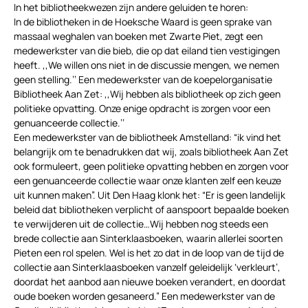
In het bibliotheekwezen zijn andere geluiden te horen:
In de bibliotheken in de Hoeksche Waard is geen sprake van
massaal weghalen van boeken met Zwarte Piet, zegt een
medewerkster van die bieb, die op dat eiland tien vestigingen
heeft. ,,We willen ons niet in de discussie mengen, we nemen
geen stelling.’’ Een medewerkster van de koepelorganisatie
Bibliotheek Aan Zet: ,,Wij hebben als bibliotheek op zich geen
politieke opvatting. Onze enige opdracht is zorgen voor een
genuanceerde collectie.’’
Een medewerkster van de bibliotheek Amstelland: “ik vind het
belangrijk om te benadrukken dat wij, zoals bibliotheek Aan Zet
ook formuleert, geen politieke opvatting hebben en zorgen voor
een genuanceerde collectie waar onze klanten zelf een keuze
uit kunnen maken”. Uit Den Haag klonk het: “Er is geen landelijk
beleid dat bibliotheken verplicht of aanspoort bepaalde boeken
te verwijderen uit de collectie…Wij hebben nog steeds een
brede collectie aan Sinterklaasboeken, waarin allerlei soorten
Pieten een rol spelen. Wel is het zo dat in de loop van de tijd de
collectie aan Sinterklaasboeken vanzelf geleidelijk ‘verkleurt’,
doordat het aanbod aan nieuwe boeken verandert, en doordat
oude boeken worden gesaneerd.” Een medewerkster van de