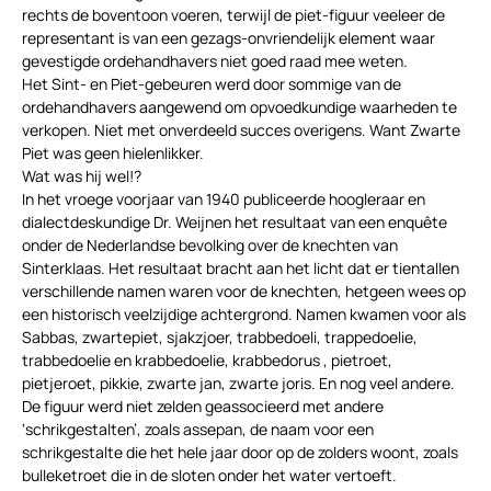
rechts de boventoon voeren, terwijl de piet-figuur veeleer de
representant is van een gezags-onvriendelijk element waar
gevestigde ordehandhavers niet goed raad mee weten.
Het Sint- en Piet-gebeuren werd door sommige van de
ordehandhavers aangewend om opvoedkundige waarheden te
verkopen. Niet met onverdeeld succes overigens. Want Zwarte
Piet was geen hielenlikker.
Wat was hij wel!?
In het vroege voorjaar van 1940 publiceerde hoogleraar en
dialectdeskundige Dr. Weijnen het resultaat van een enquête
onder de Nederlandse bevolking over de knechten van
Sinterklaas. Het resultaat bracht aan het licht dat er tientallen
verschillende namen waren voor de knechten, hetgeen wees op
een historisch veelzijdige achtergrond. Namen kwamen voor als
Sabbas, zwartepiet, sjakzjoer, trabbedoeli, trappedoelie,
trabbedoelie en krabbedoelie, krabbedorus , pietroet,
pietjeroet, pikkie, zwarte jan, zwarte joris. En nog veel andere.
De figuur werd niet zelden geassocieerd met andere
‘schrikgestalten’, zoals assepan, de naam voor een
schrikgestalte die het hele jaar door op de zolders woont, zoals
bulleketroet die in de sloten onder het water vertoeft.