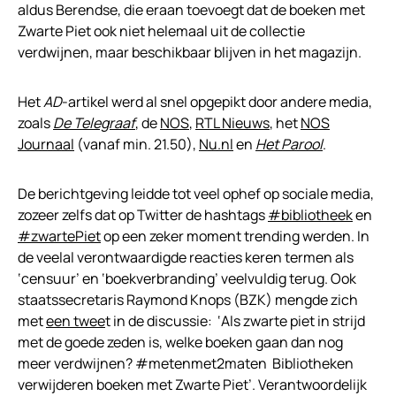
aldus Berendse, die eraan toevoegt dat de boeken met
Zwarte Piet ook niet helemaal uit de collectie
verdwijnen, maar beschikbaar blijven in het magazijn.
Het
AD
-artikel werd al snel opgepikt door andere media,
zoals
De Telegraaf
, de
NOS
,
RTL Nieuws
, het
NOS
Journaal
(vanaf min. 21.50),
Nu.nl
en
Het Parool
.
De berichtgeving leidde tot veel ophef op sociale media,
zozeer zelfs dat op Twitter de hashtags
#bibliotheek
en
#zwartePiet
op een zeker moment trending werden. In
de veelal verontwaardigde reacties keren termen als
‘censuur’ en ‘boekverbranding’ veelvuldig terug. Ook
staatssecretaris Raymond Knops (BZK) mengde zich
met
een twee
t in de discussie: ‘Als zwarte piet in strijd
met de goede zeden is, welke boeken gaan dan nog
meer verdwijnen? #metenmet2maten Bibliotheken
verwijderen boeken met Zwarte Piet’. Verantwoordelijk