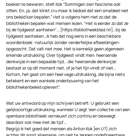
boeken te bewaren, stelt Kok “Sommigen zien fascisme ook
zitten. En, ja, dat klinkt cru maar ik bedoel dat een smaldeel niet
ons beleid kan bepalen.” Het is volgens hem niet zo dat de
bibliotheken bepalen wat mensen lezen. “Het is eerder zo dat ze
bij de tijdgeest aanhaken”….[https://bibliotheekblad.nl/]…bij de
tijdgeest aanhaken…ik heb dat nog eens in een beschikbare
woordenboek -natuurlijk zonder verderfelijke afbeeldingen-
opgezocht. Dat valt niet mee. Het is kennelijk geen algemeen
erkende uitdrukking. Over tijdgeest vindt men: heersende
denkwijze in een bepaalde tijd….die ‘heersende denkwijze’
bestaat er op dit moment niet, of je het fijn vindt of niet…
Kortom, het gaat om een heel vage uitdrukking, die bijna niets
betekent en een wankele onderbouwing van het
bibliothekenbeleid oplevert”.
Wat uw antwoord op mijn schrijven betreft: U gebruikt een
gelijksoortige uitdrukking, wanneer U zegt ‘een collectie van een
openbare bibliotheek vernieuwt zich continu en beweegt
daardoor ook mee met de tijd’…
Begrijp ik het goed dat mensen als Anton Kok [en U?] zich
achter dit soort algemene, om niet te zeggen ondefinieerbare