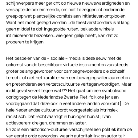
schijnwerpers meer gericht op nieuwe nieuwswaardigheden en
verslapte de beklemmende, om niet te zeggen intimiderende
greep op wat plaatselijke comités aan initiatieven ontplooien.
Want het moet gezegd worden …de feestverstoorders is al lang
geen middel te dol: ingegooide ruiten, bekladde winkels,
intimiderende bezoeken…wie geen gelijk heeft, kan dat zo
proberen te krijgen.
Het bespelen van de – sociale – media is deze eeuw met de
opkomst van de beschikbare virtuele instrumenten van steeds
groter belang geworden voor campagnevoerders die zichzelf
terecht of niet het karakter van een beweging willen aanmeten
en pretenderen een verzetscultuur te vertegenwoordigen. Maar
in dit geval verzet tegen wat!?? Het gaat om een symbolische
oorlog tegen de Nederlandse Zwarte-Piet-folklore [er aan
voorbijgaand dat deze ook in veel andere landen voorkomt]. De
hele Nederlandse cultuur wordt voorgesteld als intrinsiek
racistisch. Dat rechtvaardigt in hun ogen hun stijl van
actievoeren: dreigen, drammen en laster.
En zo is een historisch-cultureel verschijnsel een politiek item de
van eerste orde geworden, waarin autoritair link en autoritair