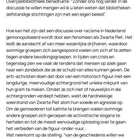
Overijselbibliotheek benadrukte: “Zonder ons nog verder in de
discussie te willen mengen wil ik u laten weten dat bibliotheken
zelfstandige stichtingen zijn met een eigen beleid”.
Hoe kan het zijn dat een discussie over racisme in Nederland
gemonopoliseerd wordt door een fenomeen als Zwarte Piet. Het
leidt de aandacht af van meer wezenlijke drijfveren, waardoor
sommige groepen zich aangespoord voelen om zich af te zetten
tegen andere bevolkingsgroepen. In tijden van crisis en
tegenslag zien we vaak de tendens dat mensen op zoek gaan
naar een zondebok die ze de schuld van alles kunnen geven. De
anti-activisten doen dat door van een historisch figuur met een
langdurige, meervoudige achtergrond het unieke mikpunt van
hun gram te maken. Omdat ze zich niet of nauwelijks in die
achtergronden verdiept hebben, wekt de hardnekkige
weerstand van Zwarte Piet alom hun woede en agressie op.
Om de gemoederen tot kalmte te brengen voelen sommige
andere groepen zich geroepen de activistische slogans te
herhalen en tot de meest eenvoudige oplossing over te gaan:
het verbieden van de figuur-onder-vuur..
Wat neerkomt op de stelling: “van de geschiedenis willen we