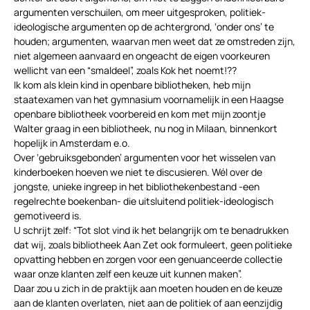
argumenten verschuilen, om meer uitgesproken, politiek-
ideologische argumenten op de achtergrond, ‘onder ons’ te
houden; argumenten, waarvan men weet dat ze omstreden zijn,
niet algemeen aanvaard en ongeacht de eigen voorkeuren
wellicht van een “smaldeel”, zoals Kok het noemt!??
Ik kom als klein kind in openbare bibliotheken, heb mijn
staatexamen van het gymnasium voornamelijk in een Haagse
openbare bibliotheek voorbereid en kom met mijn zoontje
Walter graag in een bibliotheek, nu nog in Milaan, binnenkort
hopelijk in Amsterdam e.o.
Over ‘gebruiksgebonden’ argumenten voor het wisselen van
kinderboeken hoeven we niet te discusieren. Wél over de
jongste, unieke ingreep in het bibliothekenbestand -een
regelrechte boekenban- die uitsluitend politiek-ideologisch
gemotiveerd is.
U schrijt zelf: “Tot slot vind ik het belangrijk om te benadrukken
dat wij, zoals bibliotheek Aan Zet ook formuleert, geen politieke
opvatting hebben en zorgen voor een genuanceerde collectie
waar onze klanten zelf een keuze uit kunnen maken”.
Daar zou u zich in de praktijk aan moeten houden en de keuze
aan de klanten overlaten, niet aan de politiek of aan eenzijdig