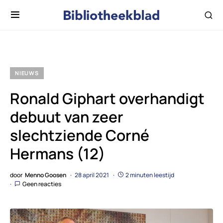
NIEUWS
Ronald Giphart overhandigt
debuut van zeer
slechtziende Corné
Hermans (12)
door
Menno Goosen
28 april 2021
2 minuten leestijd
Geen reacties