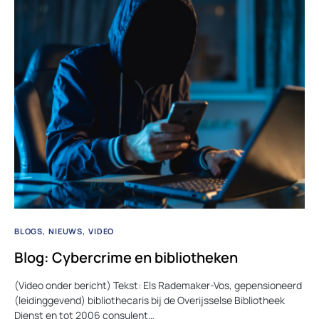
BLOGS
NIEUWS
VIDEO
Blog: Cybercrime en bibliotheken
(Video onder bericht) Tekst: Els Rademaker-Vos, gepensioneerd
(leidinggevend) bibliothecaris bij de Overijsselse Bibliotheek
Dienst en tot 2006 consulent…