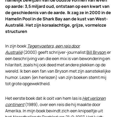
namelijk bewijzen van de oudste vormen van leven
op aarde: 3,5 miljard oud, ontstaan op een kwart van
de geschiedenis van de aarde. Ik zag ze in 2000 in de
Hamelin Pool in de Shark Bay aan de kust van West-
Australië. Het zijn koraalachtige, grijze, vormeloze
structuren
In zijn boek
Tegenvoeters, een reis door
Australië
(2000) geeft schrijver-journalist
Bill Bryson
er
een beschrijving van die een mix is van bewondering en
hilariteit, zoals hij ook deed met andere plekken op de
wereld. Ik ben een fan van Bryson met zijn aanstekelijke
humor. Lezen (en herlezen) van zijn boeken stemt mij
tot grote opgewektheid.
Het eerste boek dat ik ooit van hem las is
Het verloren
continent
(1989), over een reis die hij maakte door
Amerika. In mijn boek bevindt zich een knipseltje uit