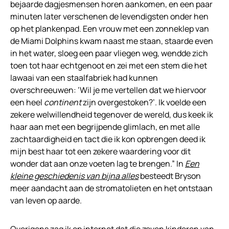
bejaarde dagjesmensen horen aankomen, en een paar
minuten later verschenen de levendigsten onder hen
op het plankenpad. Een vrouw met een zonneklep van
de Miami Dolphins kwam naast me staan, staarde even
in het water, sloeg een paar vliegen weg, wendde zich
toen tot haar echtgenoot en zei met een stem die het
lawaai van een staalfabriek had kunnen
overschreeuwen: ‘Wil je me vertellen dat we hiervoor
een heel
continent
zijn overgestoken?’. Ik voelde een
zekere welwillendheid tegenover de wereld, dus keek ik
haar aan met een begrijpende glimlach, en met alle
zachtaardigheid en tact die ik kon opbrengen deed ik
mijn best haar tot een zekere waardering voor dit
wonder dat aan onze voeten lag te brengen.” In
Een
kleine geschiedenis van bijna alles
besteedt Bryson
meer aandacht aan de stromatolieten en het ontstaan
van leven op aarde.