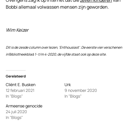
Overigens zag ik op internet dat die
zeven kinderen
van
Bobbi allemaal volwassen mensen zijn geworden.
Wim Keizer
Dit is de zesde column over lezen, ‘Enthousiast’. De eerste vier verschenen
in
Bibliotheekblad
1- t/m 4-2020,
de vijfde
staat ook op deze site.
Gerelateerd
Cliënt E. Busken
Urk
12 februari 2021
9 november 2020
In "Blogs"
In "Blogs"
Armeense genocide
24 juli 2020
In "Blogs"