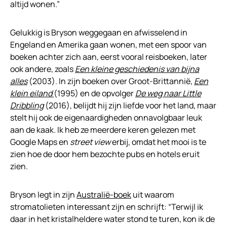
altijd wonen.”
Gelukkig is Bryson weggegaan en afwisselend in
Engeland en Amerika gaan wonen, met een spoor van
boeken achter zich aan, eerst vooral reisboeken, later
ook andere, zoals
Een kleine geschiedenis van bijna
alles
(2003). In zijn boeken over Groot-Brittannië,
Een
klein eiland
(1995) en de opvolger
De weg naar Little
Dribbling
(2016), belijdt hij zijn liefde voor het land, maar
stelt hij ook de eigenaardigheden onnavolgbaar leuk
aan de kaak. Ik heb ze meerdere keren gelezen met
Google Maps en
street view
erbij, omdat het mooi is te
zien hoe de door hem bezochte pubs en hotels eruit
zien.
Bryson legt in zijn
Australië-boek
uit waarom
stromatolieten interessant zijn en schrijft: “Terwijl ik
daar in het kristalheldere water stond te turen, kon ik de