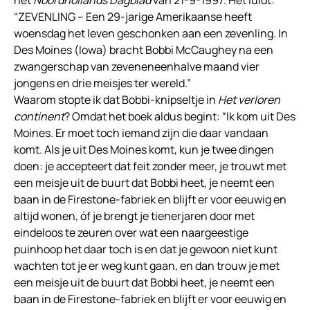
het
Noordhollands Dagblad
van 21-9-1997. Het luidt:
“ZEVENLING – Een 29-jarige Amerikaanse heeft
woensdag het leven geschonken aan een zevenling. In
Des Moines (Iowa) bracht Bobbi McCaughey na een
zwangerschap van zeveneneenhalve maand vier
jongens en drie meisjes ter wereld.”
Waarom stopte ik dat Bobbi-knipseltje in
Het verloren
continent
? Omdat het boek aldus begint: “Ik kom uit Des
Moines. Er moet toch iemand zijn die daar vandaan
komt. Als je uit Des Moines komt, kun je twee dingen
doen: je accepteert dat feit zonder meer, je trouwt met
een meisje uit de buurt dat Bobbi heet, je neemt een
baan in de Firestone-fabriek en blijft er voor eeuwig en
altijd wonen, óf je brengt je tienerjaren door met
eindeloos te zeuren over wat een naargeestige
puinhoop het daar toch is en dat je gewoon niet kunt
wachten tot je er weg kunt gaan, en dan trouw je met
een meisje uit de buurt dat Bobbi heet, je neemt een
baan in de Firestone-fabriek en blijft er voor eeuwig en