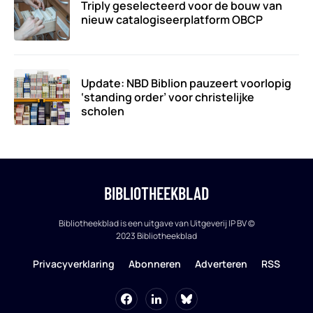
Triply geselecteerd voor de bouw van
nieuw catalogiseerplatform OBCP
Update: NBD Biblion pauzeert voorlopig
‘standing order’ voor christelijke
scholen
BIBLIOTHEEKBLAD
Bibliotheekblad is een uitgave van Uitgeverij IP BV ©
2023 Bibliotheekblad
Privacyverklaring
Abonneren
Adverteren
RSS