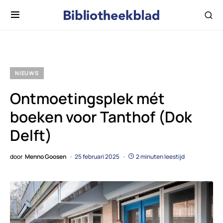
NIEUWS
Ontmoetingsplek mét
boeken voor Tanthof (Dok
Delft)
door
Menno Goosen
25 februari 2025
2 minuten leestijd