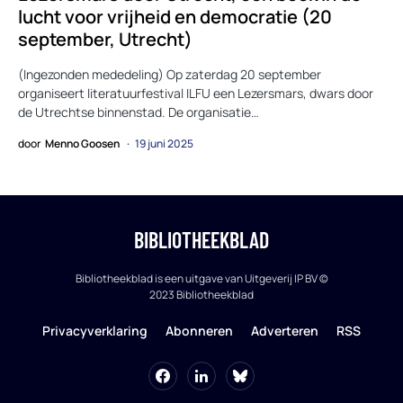
lucht voor vrijheid en democratie (20
september, Utrecht)
(Ingezonden mededeling) Op zaterdag 20 september
organiseert literatuurfestival ILFU een Lezersmars, dwars door
de Utrechtse binnenstad. De organisatie…
door
Menno Goosen
19 juni 2025
BIBLIOTHEEKBLAD
Bibliotheekblad is een uitgave van Uitgeverij IP BV ©
2023 Bibliotheekblad
Privacyverklaring
Abonneren
Adverteren
RSS