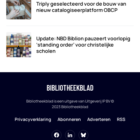
Triply geselecteerd voor de bouw van
nieuw catalogiseerplatform OBCP
Update: NBD Biblion pauzeert voorlopig
‘standing order’ voor christelijke
scholen
BIBLIOTHEEKBLAD
Bibliotheekblad is een uitgave van Uitgeverij IP BV ©
2023 Bibliotheekblad
Privacyverklaring
Abonneren
Adverteren
RSS