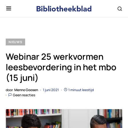
NIEUWS
Webinar 25 werkvormen
leesbevordering in het mbo
(15 juni)
door
Menno Goosen
1 juni 2021
1 minuut leestijd
Geen reacties