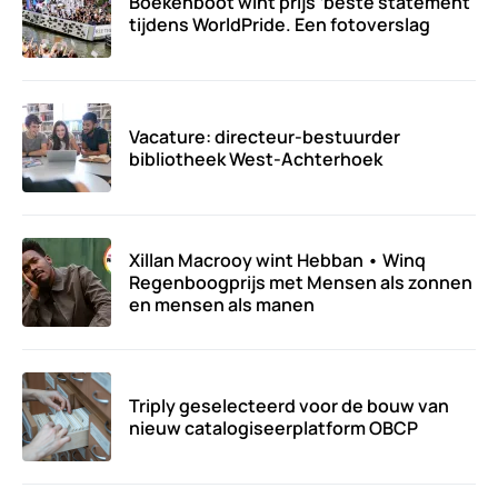
Boekenboot wint prijs ‘beste statement’
tijdens WorldPride. Een fotoverslag
Vacature: directeur-bestuurder
bibliotheek West-Achterhoek
Xillan Macrooy wint Hebban • Winq
Regenboogprijs met Mensen als zonnen
en mensen als manen
Triply geselecteerd voor de bouw van
nieuw catalogiseerplatform OBCP