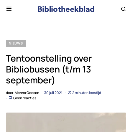
NIEUWS
Tentoonstelling over
Bibliobussen (t/m 13
september)
door
Menno Goosen
30 juli 2021
2 minuten leestijd
Geen reacties