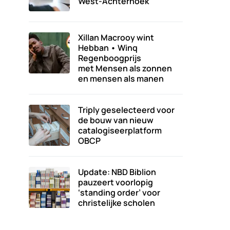
West-Achterhoek
Xillan Macrooy wint
Hebban • Winq
Regenboogprijs
met Mensen als zonnen
en mensen als manen
Triply geselecteerd voor
de bouw van nieuw
catalogiseerplatform
OBCP
Update: NBD Biblion
pauzeert voorlopig
‘standing order’ voor
christelijke scholen