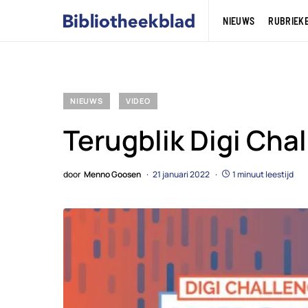
NIEUWS
RUBRIEK
NIEUWS
VIDEO
Terugblik Digi Cha
door
Menno Goosen
21 januari 2022
1 minuut leestijd