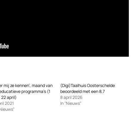
er mij ze kennen’, maand van
(Digi)Taalhuis Oosterschelde
educatieve programma’s (1
beoordeeld met een 8,7
 22 april)
8 april 2026
pril 2021
In "Nieuws"
"Nieuws"