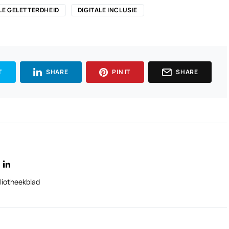
LE GELETTERDHEID
DIGITALE INCLUSIE
T
SHARE
PIN IT
SHARE
liotheekblad