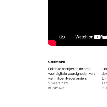
Gerelateerd
Politieke partijen op de bres
‘Le
voor digitale vaardigheden van
de 
vier miljoen Nederlanders
t/m
2 maart 2021
1 a
In "Nieuws"
In 