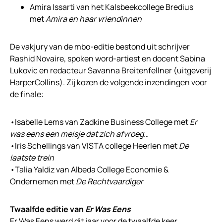
Amira Issarti van het Kalsbeekcollege Bredius
met
Amira en haar vriendinnen
De vakjury van de mbo-editie bestond uit schrijver
Rashid Novaire, spoken word-artiest en docent Sabina
Lukovic en redacteur Savanna Breitenfellner (uitgeverij
HarperCollins). Zij kozen de volgende inzendingen voor
de finale:
•Isabelle Lems van Zadkine Business College met
Er
was eens een meisje dat zich afvroeg…
•Iris Schellings van VISTA college Heerlen met
De
laatste trein
•Talia Yaldiz van Albeda College Economie &
Ondernemen met
De Rechtvaardiger
Twaalfde editie van
Er Was Eens
Er Was Eens werd dit jaar voor de twaalfde keer