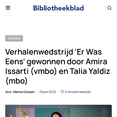
NIEUWS
Verhalenwedstrijd ‘Er Was
Eens’ gewonnen door Amira
Issarti (vmbo) en Talia Yaldiz
(mbo)
door
Menno Goosen
19 juni 2025
2 minuten leestijd