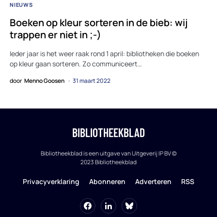
NIEUWS
Boeken op kleur sorteren in de bieb: wij
trappen er niet in ;-)
Ieder jaar is het weer raak rond 1 april: bibliotheken die boeken
op kleur gaan sorteren. Zo communiceert…
door
Menno Goosen
31 maart 2022
BIBLIOTHEEKBLAD
Bibliotheekblad is een uitgave van Uitgeverij IP BV ©
2023 Bibliotheekblad
Privacyverklaring
Abonneren
Adverteren
RSS