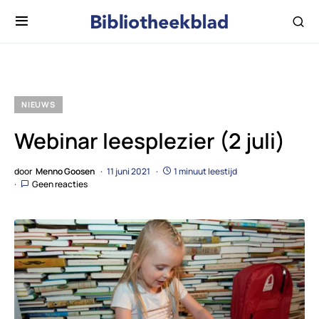
NIEUWS
Webinar leesplezier (2 juli)
door
Menno Goosen
11 juni 2021
1 minuut leestijd
Geen reacties