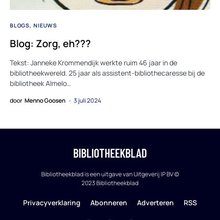
BLOGS
NIEUWS
Blog: Zorg, eh???
Tekst: Janneke Krommendijk werkte ruim 46 jaar in de
bibliotheekwereld. 25 jaar als assistent-bibliothecaresse bij de
bibliotheek Almelo…
door
Menno Goosen
3 juli 2024
BIBLIOTHEEKBLAD
Bibliotheekblad is een uitgave van Uitgeverij IP BV ©
2023 Bibliotheekblad
Privacyverklaring
Abonneren
Adverteren
RSS