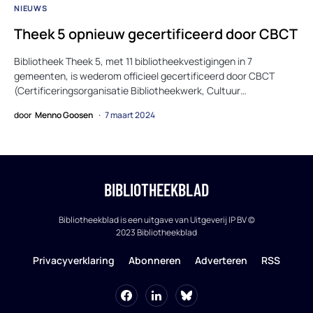
NIEUWS
Theek 5 opnieuw gecertificeerd door CBCT
Bibliotheek Theek 5, met 11 bibliotheekvestigingen in 7
gemeenten, is wederom officieel gecertificeerd door CBCT
(Certificeringsorganisatie Bibliotheekwerk, Cultuur…
door
Menno Goosen
7 maart 2024
BIBLIOTHEEKBLAD
Bibliotheekblad is een uitgave van Uitgeverij IP BV ©
2023 Bibliotheekblad
Privacyverklaring
Abonneren
Adverteren
RSS