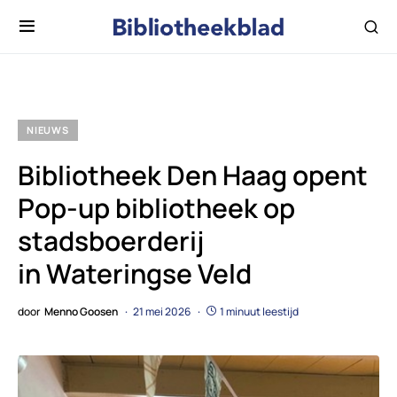
NIEUWS
Bibliotheek Den Haag opent
Pop-up bibliotheek op
stadsboerderij
in Wateringse Veld
door
Menno Goosen
21 mei 2026
1 minuut leestijd