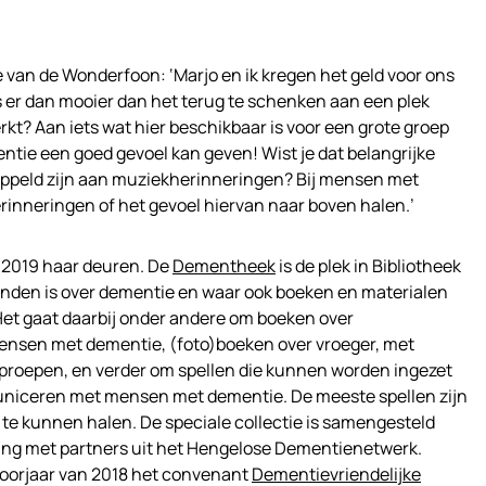
 van de Wonderfoon: ‘Marjo en ik kregen het geld voor ons
is er dan mooier dan het terug te schenken aan een plek
rkt? Aan iets wat hier beschikbaar is voor een grote groep
ie een goed gevoel kan geven! Wist je dat belangrijke
ppeld zijn aan muziekherinneringen? Bij mensen met
inneringen of het gevoel hiervan naar boven halen.’
l 2019 haar deuren. De
Dementheek
is de plek in Bibliotheek
vinden is over dementie en waar ook boeken en materialen
. Het gaat daarbij onder andere om boeken over
nsen met dementie, (foto)boeken over vroeger, met
proepen, en verder om spellen die kunnen worden ingezet
niceren met mensen met dementie. De meeste spellen zijn
te kunnen halen. De speciale collectie is samengesteld
ing met partners uit het Hengelose Dementienetwerk.
 voorjaar van 2018 het convenant
Dementievriendelijke