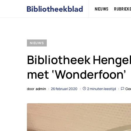
NIEUWS
RUBRIEK
NIEUWS
Bibliotheek Henge
met ‘Wonderfoon’
door
admin
26 februari 2020
2 minuten leestijd
Gee