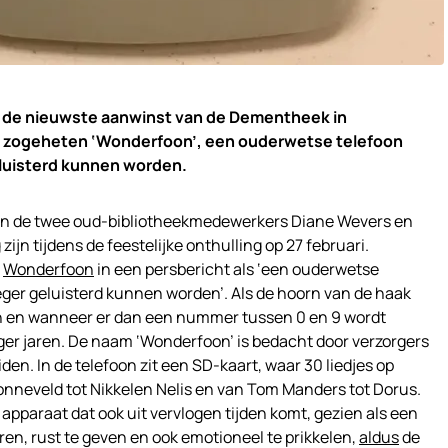
t de nieuwste aanwinst van de Dementheek in
de zogeheten ‘Wonderfoon’, een ouderwetse telefoon
eluisterd kunnen worden.
van de twee oud-bibliotheekmedewerkers Diane Wevers en
zijn tijdens de feestelijke onthulling op 27 februari.
e
Wonderfoon
in een persbericht als ‘een ouderwetse
eger geluisterd kunnen worden’. Als de hoorn van de haak
on en wanneer er dan een nummer tussen 0 en 9 wordt
oeger jaren. De naam ‘Wonderfoon’ is bedacht door verzorgers
en. In de telefoon zit een SD-kaart, waar 30 liedjes op
neveld tot Nikkelen Nelis en van Tom Manders tot Dorus.
pparaat dat ook uit vervlogen tijden komt, gezien als een
en, rust te geven en ook emotioneel te prikkelen,
aldus
de