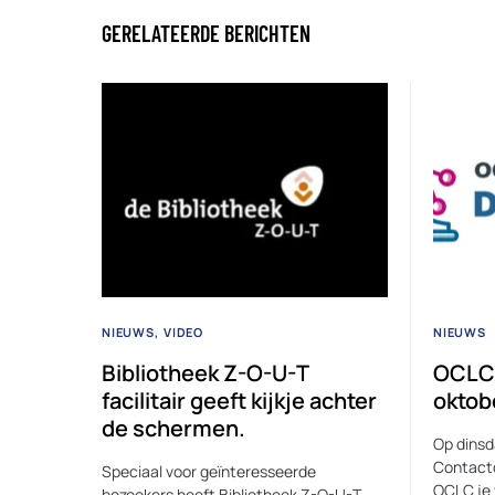
GERELATEERDE BERICHTEN
NIEUWS
VIDEO
NIEUWS
Bibliotheek Z-O-U-T
OCLC 
facilitair geeft kijkje achter
oktob
de schermen.
Op dinsd
Contactd
Speciaal voor geïnteresseerde
OCLC je 
bezoekers heeft Bibliotheek Z-O-U-T