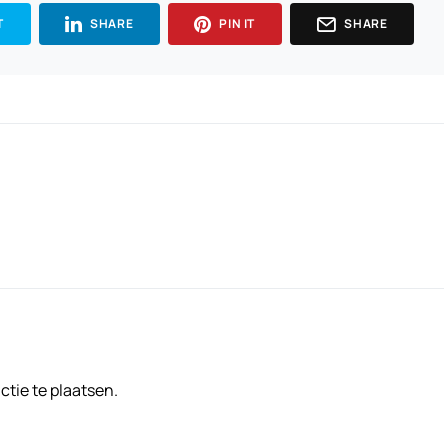
T
SHARE
PIN IT
SHARE
tie te plaatsen.