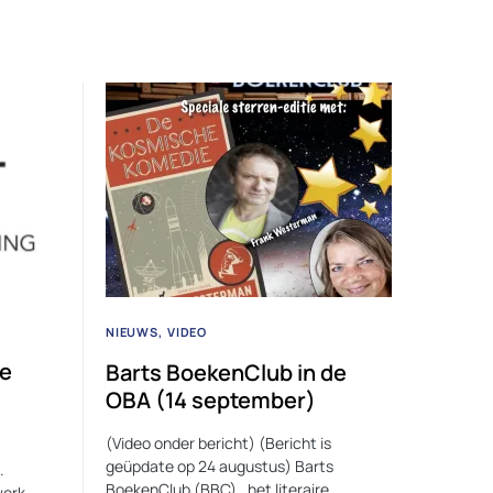
NIEUWS
VIDEO
ge
Barts BoekenClub in de
OBA (14 september)
(Video onder bericht) (Bericht is
geüpdate op 24 augustus) Barts
.
BoekenClub (BBC) , het literaire
werk,