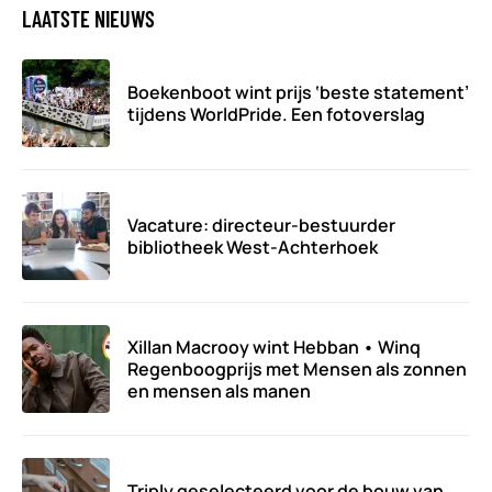
LAATSTE NIEUWS
Boekenboot wint prijs ‘beste statement’
tijdens WorldPride. Een fotoverslag
Vacature: directeur-bestuurder
bibliotheek West-Achterhoek
Xillan Macrooy wint Hebban • Winq
Regenboogprijs met Mensen als zonnen
en mensen als manen
Triply geselecteerd voor de bouw van