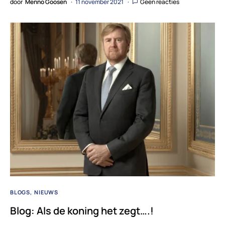
door
Menno Goosen
11 november 2021
Geen reacties
BLOGS
NIEUWS
Blog: Als de koning het zegt….!