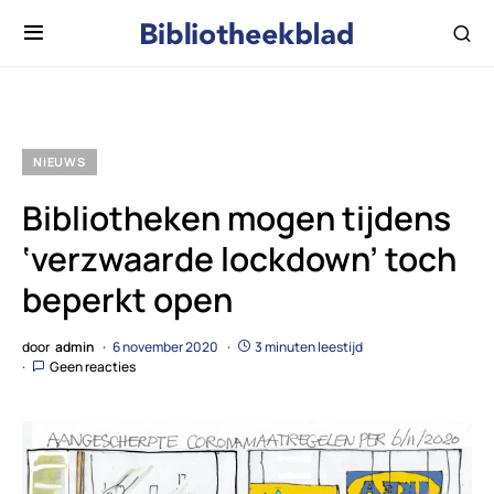
NIEUWS
Bibliotheken mogen tijdens
‘verzwaarde lockdown’ toch
beperkt open
door
admin
6 november 2020
3 minuten leestijd
Geen reacties