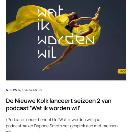
NIEUWS
PODCASTS
De Nieuwe Kolk lanceert seizoen 2 van
podcast ‘Wat ik worden wil’
(Podcasts onder bericht) In ‘Wat ik worden wil’ gaat
podcastmaker Daphne Smets het gesprek aan met mensen
die…