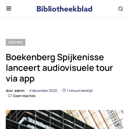
NIEUWS
Boekenberg Spijkenisse
lanceert audiovisuele tour
via app
door
admin
2 december 2020
1 minuut leestijd
Geen reacties