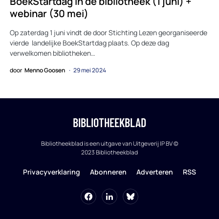
BoekStartdag in de bibliotheek (1 juni) +
webinar (30 mei)
Op zaterdag 1 juni vindt de door Stichting Lezen georganiseerde
vierde landelijke BoekStartdag plaats. Op deze dag
verwelkomen bibliotheken…
door
Menno Goosen
29 mei 2024
BIBLIOTHEEKBLAD
Bibliotheekblad is een uitgave van Uitgeverij IP BV ©
2023 Bibliotheekblad
Privacyverklaring
Abonneren
Adverteren
RSS