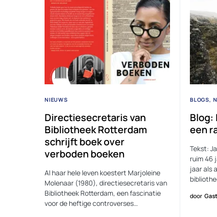
NIEUWS
BLOGS
Directiesecretaris van
Blog: 
Bibliotheek Rotterdam
een ra
schrijft boek over
Tekst: J
verboden boeken
ruim 46 j
jaar als 
Al haar hele leven koestert Marjoleine
biblioth
Molenaar (1980), directiesecretaris van
Bibliotheek Rotterdam, een fascinatie
door
Gast
voor de heftige controverses…