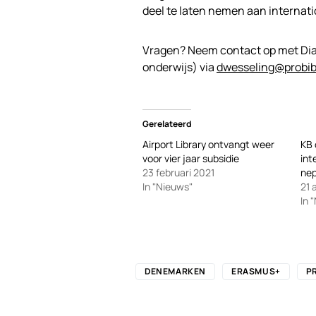
deel te laten nemen aan internat
Vragen? Neem contact op met Dia
onderwijs) via
dwesseling@probibl
Gerelateerd
Airport Library ontvangt weer
KB 
voor vier jaar subsidie
int
23 februari 2021
ne
In "Nieuws"
21 
In 
DENEMARKEN
ERASMUS+
P