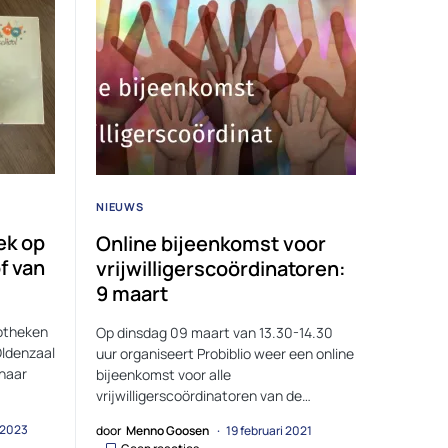
NIEUWS
ek op
Online bijeenkomst voor
f van
vrijwilligerscoördinatoren:
9 maart
iotheken
Op dinsdag 09 maart van 13.30-14.30
Oldenzaal
uur organiseert Probiblio weer een online
naar
bijeenkomst voor alle
vrijwilligerscoördinatoren van de…
 2023
door
Menno Goosen
19 februari 2021