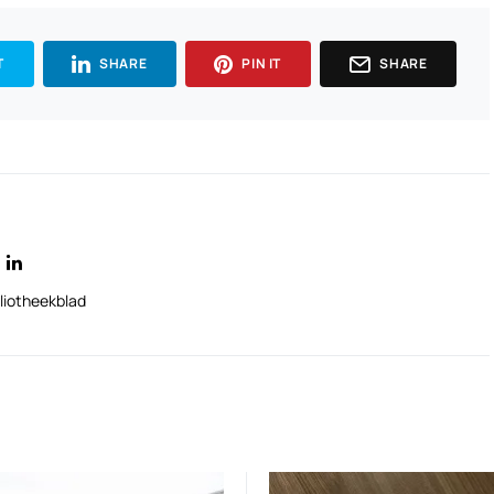
T
SHARE
PIN IT
SHARE
liotheekblad