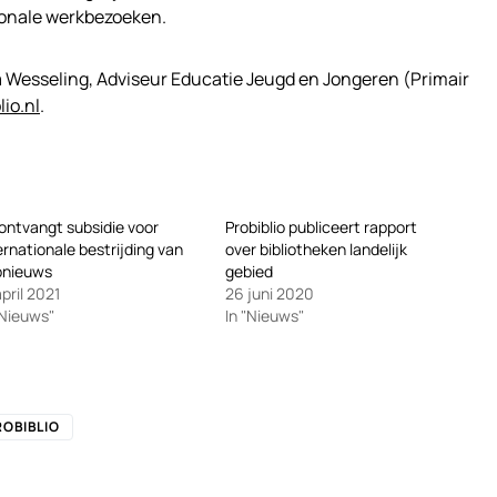
ionale werkbezoeken.
 Wesseling, Adviseur Educatie Jeugd en Jongeren (Primair
io.nl
.
ontvangt subsidie voor
Probiblio publiceert rapport
ernationale bestrijding van
over bibliotheken landelijk
pnieuws
gebied
april 2021
26 juni 2020
"Nieuws"
In "Nieuws"
ROBIBLIO