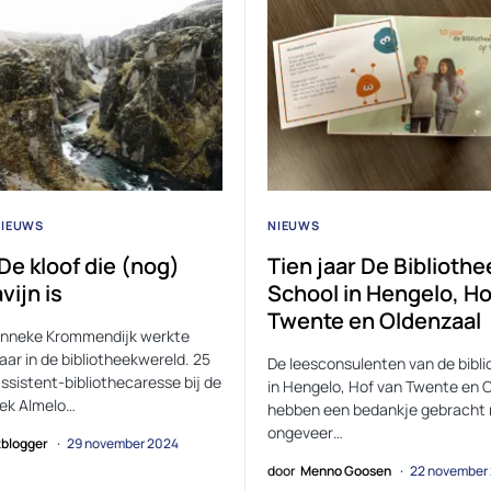
NIEUWS
NIEUWS
De kloof die (nog)
Tien jaar De Bibliothe
vijn is
School in Hengelo, Ho
Twente en Oldenzaal
anneke Krommendijk werkte
aar in de bibliotheekwereld. 25
De leesconsulenten van de bibl
assistent-bibliothecaresse bij de
in Hengelo, Hof van Twente en 
eek Almelo…
hebben een bedankje gebracht 
ongeveer…
blogger
29 november 2024
door
Menno Goosen
22 november