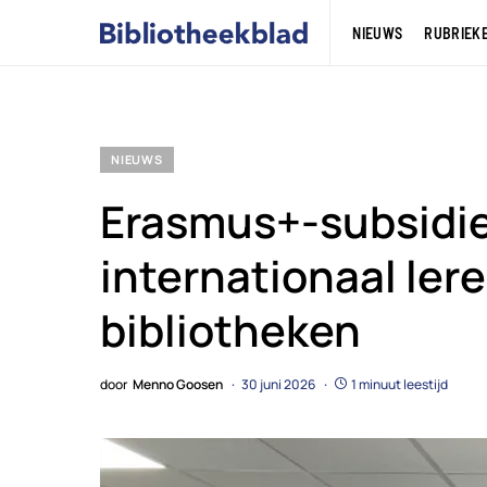
NIEUWS
RUBRIEK
NIEUWS
Erasmus+-subsidie 
internationaal ler
bibliotheken
door
Menno Goosen
30 juni 2026
1 minuut leestijd