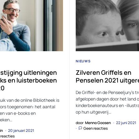
NIEUWS
stijging uitleningen
Zilveren Griffels en
ks en luisterboeken
Penselen 2021 uitger
20
De Griffel- en de Penseeljury’s t
afgelopen dagen door het land 
ik van de online Bibliotheek is
kinderboekenauteurs en -illustr
fors toegenomen: het aantal
op hun uitgeverij…
gen van e-books en
oeken…
door
Menno Goosen
22 juni 2021
Geen reacties
in
20 januari 2021
reacties