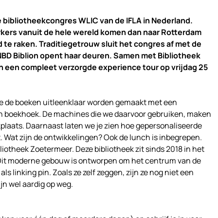
e bibliotheekcongres WLIC van de IFLA in Nederland.
ers vanuit de hele wereld komen dan naar Rotterdam
 te raken. Traditiegetrouw sluit het congres af met de
NBD Biblion opent haar deuren. Samen met Bibliotheek
n een compleet verzorgde experience tour op vrijdag 25
 de boeken uitleenklaar worden gemaakt met een
n en boekhoek. De machines die we daarvoor gebruiken, maken
rkplaats. Daarnaast laten we je zien hoe gepersonaliseerde
 Wat zijn de ontwikkelingen? Ook de lunch is inbegrepen.
bliotheek Zoetermeer. Deze bibliotheek zit sinds 2018 in het
it moderne gebouw is ontworpen om het centrum van de
ls linking pin. Zoals ze zelf zeggen, zijn ze nog niet een
jn wel aardig op weg.