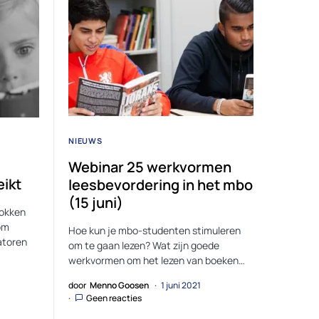
NIEUWS
Webinar 25 werkvormen
eikt
leesbevordering in het mbo
(15 juni)
rokken
om
Hoe kun je mbo-studenten stimuleren
atoren
om te gaan lezen? Wat zijn goede
werkvormen om het lezen van boeken…
door
Menno Goosen
1 juni 2021
Geen reacties