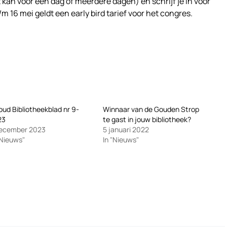
t kan voor één dag of meerdere dagen) en schrijf je in voor
/m 16 mei geldt een early bird tarief voor het congres.
oud Bibliotheekblad nr 9-
Winnaar van de Gouden Strop
23
te gast in jouw bibliotheek?
december 2023
5 januari 2022
"Nieuws"
In "Nieuws"