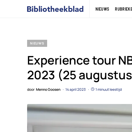
NIEUWS
RUBRIEK
NIEUWS
Experience tour NB
2023 (25 augustus
door
Menno Goosen
14 april 2023
1 minuut leestijd