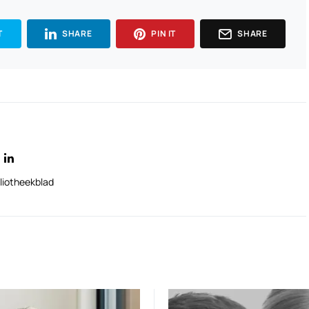
T
SHARE
PIN IT
SHARE
liotheekblad