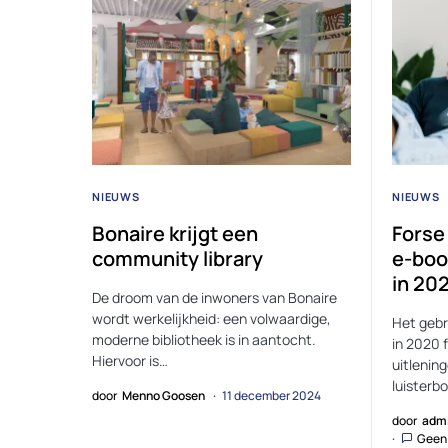
NIEUWS
NIEUWS
Bonaire krijgt een
Forse 
community library
e-boo
in 20
De droom van de inwoners van Bonaire
wordt werkelijkheid: een volwaardige,
Het gebru
moderne bibliotheek is in aantocht.
in 2020 
Hiervoor is…
uitlenin
luisterb
door
Menno Goosen
11 december 2024
door
adm
Geen 