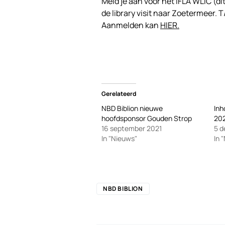
Meld je aan voor het IFLA WLIC (di
de library visit naar Zoetermeer. T
Aanmelden kan
HIER.
Gerelateerd
NBD Biblion nieuwe
Inh
hoofdsponsor Gouden Strop
20
16 september 2021
5 
In "Nieuws"
In 
NBD BIBLION