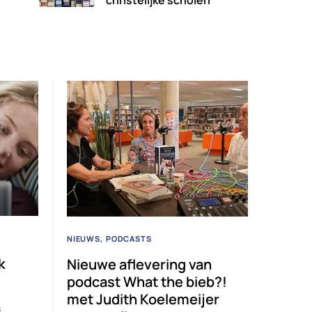
christelijke scholen
NIEUWS
PODCASTS
k
Nieuwe aflevering van
podcast What the bieb?!
met Judith Koelemeijer
s