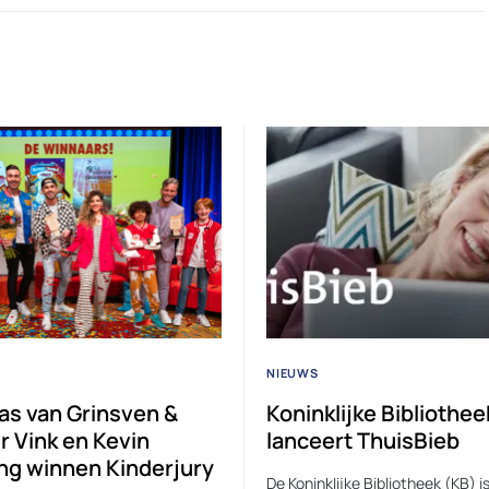
NIEUWS
s van Grinsven &
Koninklijke Bibliothee
r Vink en Kevin
lanceert ThuisBieb
ng winnen Kinderjury
De Koninklijke Bibliotheek (KB) i