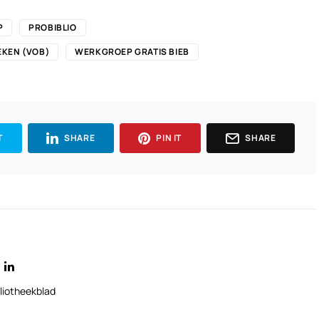
P
PROBIBLIO
EKEN (VOB)
WERKGROEP GRATIS BIEB
T
SHARE
PIN IT
SHARE
liotheekblad