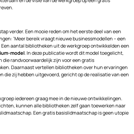
tterdam en de visie van de werkgroep op een gratis
reven.
stap verder. Een mooie reden om het eerste deel van een
rengen: ‘Meer bereik vraagt nieuwe businessmodellen – een
. Een aantal bibliotheken uit de werkgroep ontwikkelden een
mium-model
. In deze publicatie wordt dit model toegelicht,
 die randvoorwaardelijk zijn voor een gratis
en. Daarnaast vertellen bibliotheken over hun ervaringen
 die zij hebben uitgevoerd, gericht op de realisatie van een
kgroep iedereen graag mee in de nieuwe ontwikkelingen.
ichten, kunnen alle bibliotheken zelf gaan toewerken naar
islidmaatschap. Een gratis basislidmaatschap is geen utopie