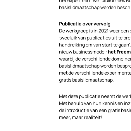
het experiment van bibliotheek Ro
basislidmaatschap werden besch
Publicatie over vervolg
De werkgroep is in 2021 weer een 
tweeluik van publicaties uit te b
handreiking om van start te gaan’
nieuw businessmodel:
het Free
waarbij de verschillende domeinen
basislidmaatschap worden besprok
met de verschillende experimenten
gratis basislidmaatschap.
Met deze publicatie neemt de wer
Met behulp van hun kennis en inz
de introductie van een gratis bas
meer, maar realiteit!