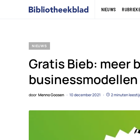
NIEUWS
RUBRIEK
NIEUWS
Gratis Bieb: meer 
businessmodellen
door
Menno Goosen
10 december 2021
2 minuten leestij