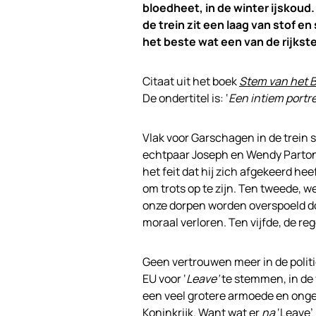
bloedheet, in de winter ijskoud
de trein zit een laag van stof en
het beste wat een van de rijkste
Citaat uit het boek
Stem van het B
De ondertitel is: ‘
Een intiem portr
Vlak voor Garschagen in de trein s
echtpaar Joseph en Wendy Parton
het feit dat hij zich afgekeerd he
om trots op te zijn. Ten tweede,
onze dorpen worden overspoeld doo
moraal verloren. Ten vijfde, de reg
Geen vertrouwen meer in de politi
EU voor ‘
Leave’
te stemmen, in de 
een veel grotere armoede en ongel
Koninkrijk. Want wat er
na
‘Leave’