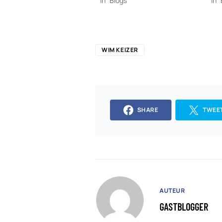
In "Blogs"
In 
WIM KEIZER
SHARE
TWEE
AUTEUR
GASTBLOGGER