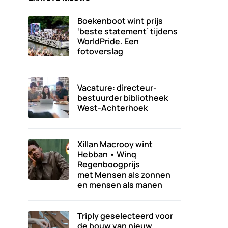
Boekenboot wint prijs
‘beste statement’ tijdens
WorldPride. Een
fotoverslag
Vacature: directeur-
bestuurder bibliotheek
West-Achterhoek
Xillan Macrooy wint
Hebban • Winq
Regenboogprijs
met Mensen als zonnen
en mensen als manen
Triply geselecteerd voor
de bouw van nieuw