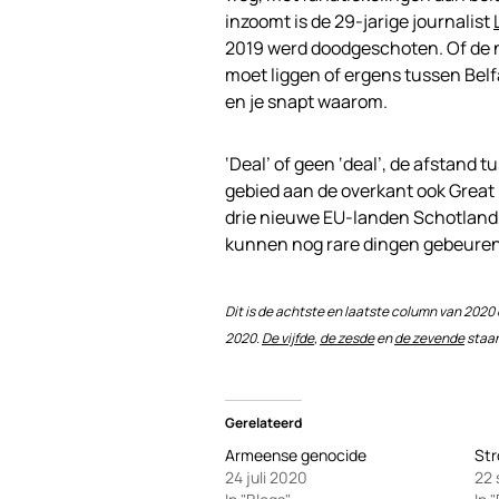
inzoomt is de 29-jarige journalist
2019 werd doodgeschoten. Of de 
moet liggen of ergens tussen Belfa
en je snapt waarom.
‘Deal’ of geen ‘deal’, de afstand t
gebied aan de overkant ook Great 
drie nieuwe EU-landen Schotland,
kunnen nog rare dingen gebeuren
Dit is de achtste en laatste column van 2020 
2020.
De vijfde
,
de zesde
en
de zevende
staan
Gerelateerd
Armeense genocide
Str
24 juli 2020
22