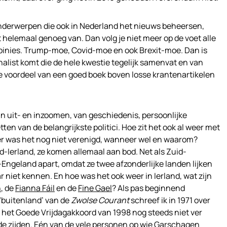
 onderwerpen die ook in Nederland het nieuws beheersen,
 helemaal genoeg van. Dan volg je niet meer op de voet alle
pinies. Trump-moe, Covid-moe en ook Brexit-moe. Dan is
nalist komt die de hele kwestie tegelijk samenvat en van
te voordeel van een goed boek boven losse krantenartikelen
n uit- en inzoomen, van geschiedenis, persoonlijke
en van de belangrijkste politici. Hoe zit het ook al weer met
eer was het nog niet verenigd, wanneer wel en waarom?
d-Ierland, ze komen allemaal aan bod. Net als Zuid-
ngeland apart, omdat ze twee afzonderlijke landen lijken
r niet kennen. En hoe was het ook weer in Ierland, wat zijn
n
, de
Fianna Fáil
en de
Fine Gael
? Als pas beginnend
-/buitenland’ van de
Zwolse Courant
schreef ik in 1971 over
s het Goede Vrijdagakkoord van 1998 nog steeds niet ver
de zijden. Eén van de vele personen op wie Garschagen