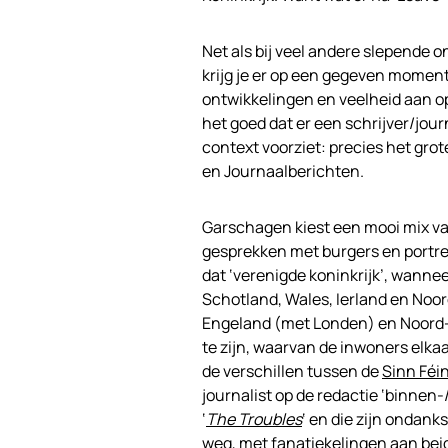
Net als bij veel andere slepende
krijg je er op een gegeven moment
ontwikkelingen en veelheid aan o
het goed dat er een schrijver/jour
context voorziet: precies het gro
en Journaalberichten.
Garschagen kiest een mooi mix va
gesprekken met burgers en portrett
dat ‘verenigde koninkrijk’, wann
Schotland, Wales, Ierland en Noor
Engeland (met Londen) en Noord-E
te zijn, waarvan de inwoners elkaa
de verschillen tussen de
Sinn Féi
journalist op de redactie ‘binnen
‘
The Troubles
‘ en die zijn ondank
weg, met fanatiekelingen aan bei