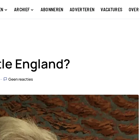
EN
ARCHIEF
ABONNEREN
ADVERTEREN
VACATURES
OVER
ttle England?
Geen reacties