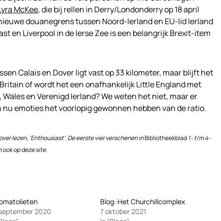
Lyra McKee
, die bij rellen in Derry/Londonderry op 18 april
nieuwe douanegrens tussen Noord-Ierland en EU-lid Ierland
st en Liverpool in de Ierse Zee is een belangrijk Brexit-item
ussen Calais en Dover ligt vast op 33 kilometer, maar blijft het
Britain of wordt het een onafhankelijk Little England met
 Wales en Verenigd Ierland? We weten het niet, maar er
 nu emoties het voorlopig gewonnen hebben van de ratio.
over lezen, ‘Enthousiast’. De eerste vier verschenen in
Bibliotheekblad
1- t/m 4-
 ook op deze site.
omatolieten
Blog: Het Churchillcomplex
 september 2020
7 oktober 2021