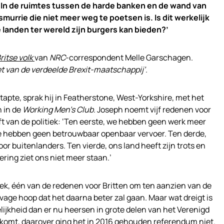
. In de ruimtes tussen de harde banken en de wand van
 smurrie die niet meer weg te poetsen is. Is dit werkelijk
 landen ter wereld zijn burgers kan bieden?’
ritse volk
van
NRC
-correspondent Melle Garschagen.
et van de verdeelde Brexit-maatschappij’
.
tapte, sprak hij in Featherstone, West-Yorkshire, met het
 in de
Working Men’s Club
. Joseph noemt vijf redenen voor
eft van de politiek: ‘Ten eerste, we hebben geen werk meer
 we hebben geen betrouwbaar openbaar vervoer. Ten derde,
r buitenlanders. Ten vierde, ons land heeft zijn trots en
ering ziet ons niet meer staan.’
ek, één van de redenen voor Britten om ten aanzien van de
vage hoop dat het daarna beter zal gaan. Maar wat dreigt is
ijkheid dan er nu heersen in grote delen van het Verenigd
 komt, daarover ging het in 2016 gehouden referendum niet.