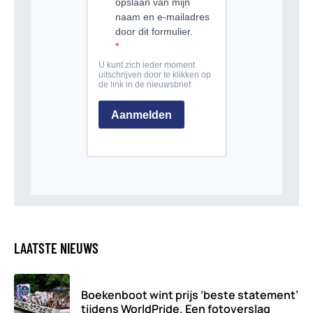
LAATSTE NIEUWS
Boekenboot wint prijs ‘beste statement’
tijdens WorldPride. Een fotoverslag