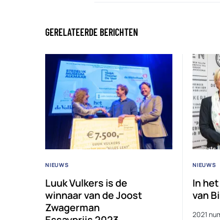
GERELATEERDE BERICHTEN
NIEUWS
NIEUWS
Luuk Vulkers is de
In he
winnaar van de Joost
van B
Zwagerman
2021 num
Essayprijs 2023