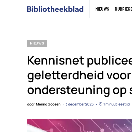
NIEUWS
RUBRIEK
NIEUWS
Kennisnet publicee
geletterdheid voor
ondersteuning op 
door
Menno Goosen
3 december 2025
1 minuut leestijd