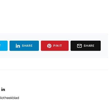
T
SHARE
PIN IT
SHARE
liotheekblad