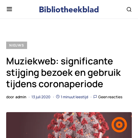
NIEUWS
Muziekweb: significante
stijging bezoek en gebruik
tijdens coronaperiode
door
admin
13 juli 2020
1 minuut leestijd
Geen reacties