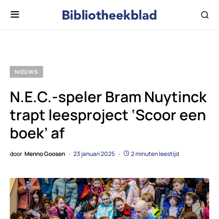
NIEUWS
N.E.C.-speler Bram Nuytinck
trapt leesproject ‘Scoor een
boek’ af
door
Menno Goosen
23 januari 2025
2 minuten leestijd