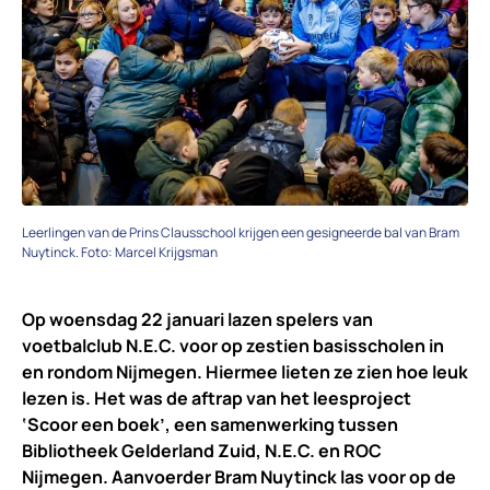
Leerlingen van de Prins Clausschool krijgen een gesigneerde bal van Bram
Nuytinck. Foto: Marcel Krijgsman
Op woensdag 22 januari lazen spelers van
voetbalclub N.E.C. voor op zestien basisscholen in
en rondom Nijmegen. Hiermee lieten ze zien hoe leuk
lezen is. Het was de aftrap van het leesproject
‘Scoor een boek’, een samenwerking tussen
Bibliotheek Gelderland Zuid, N.E.C. en ROC
Nijmegen. Aanvoerder Bram Nuytinck las voor op de