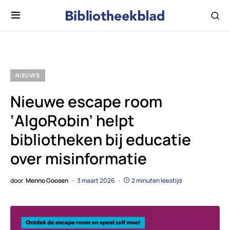
NIEUWS
Nieuwe escape room
‘AlgoRobin’ helpt
bibliotheken bij educatie
over misinformatie
door
Menno Goosen
3 maart 2026
2 minuten leestijd