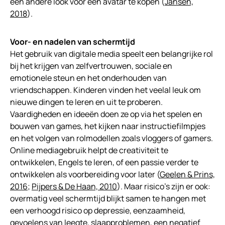
een andere look voor een avatar te kopen (
Jansen,
2018
).
Voor- en nadelen van schermtijd
Het gebruik van digitale media speelt een belangrijke rol
bij het krijgen van zelfvertrouwen, sociale en
emotionele steun en het onderhouden van
vriendschappen. Kinderen vinden het veelal leuk om
nieuwe dingen te leren en uit te proberen.
Vaardigheden en ideeën doen ze op via het spelen en
bouwen van games, het kijken naar instructiefilmpjes
en het volgen van rolmodellen zoals vloggers of gamers.
Online mediagebruik helpt de creativiteit te
ontwikkelen, Engels te leren, of een passie verder te
ontwikkelen als voorbereiding voor later (
Geelen & Prins,
2016
;
Pijpers & De Haan, 2010
). Maar risico’s zijn er ook:
overmatig veel schermtijd blijkt samen te hangen met
een verhoogd risico op depressie, eenzaamheid,
gevoelens van leegte, slaapproblemen, een negatief