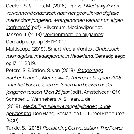
Geelen, S. & Prins, M. (2016).
Vanzelf Mediawijs? Een
verkennend onderzoek naar het gebruik van digitale
media door jongeren, waargenomen vanuit hun eigen
leefwereld
(pdf). Hilversum: Mediawijzer.net.
Jansen, J. (2018) ‘
Verdienmodellen bij games
‘.
Geraadpleegd op 13-11-2019.
Multiscope (2019). Smart Media Monitor.
Onderzoek
naar digitaal mediagebruik in Nederland
. Geraadpleegd
op 13-11-2019.
Peters, S. & Strien, S. van (2018).
Rapportage
Boekenbranche Meting 44. 1e themameting van 2018
naar het kopen, lezen en lenen van boeken onder
jongeren tussen 12 en 25 jaar
(pdf). Amstelveen: GfK.
Schaper, J., Wennekers, A. & Haan, J. de
(2019).
Media:Tijd. Nieuwe mogelijkheden, oude
gewoonten
. Den Haag: Sociaal en Cultureel Planbureau
(SCP).
Turkle, S. (2016)
Reclaiming Conversation. The Power