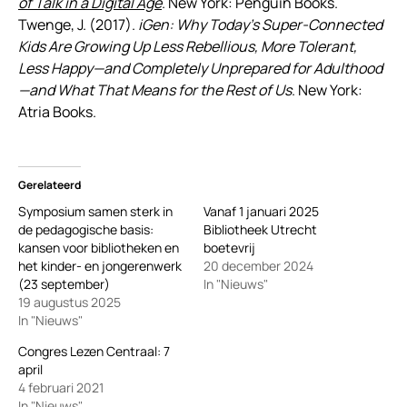
of Talk in a Digital Age
. New York: Penguin Books.
Twenge, J. (2017).
iGen: Why Today’s Super-Connected
Kids Are Growing Up Less Rebellious, More Tolerant,
Less Happy—and Completely Unprepared for Adulthood
—and What That Means for the Rest of Us
. New York:
Atria Books.
Gerelateerd
Symposium samen sterk in
Vanaf 1 januari 2025
de pedagogische basis:
Bibliotheek Utrecht
kansen voor bibliotheken en
boetevrij
het kinder- en jongerenwerk
20 december 2024
(23 september)
In "Nieuws"
19 augustus 2025
In "Nieuws"
Congres Lezen Centraal: 7
april
4 februari 2021
In "Nieuws"