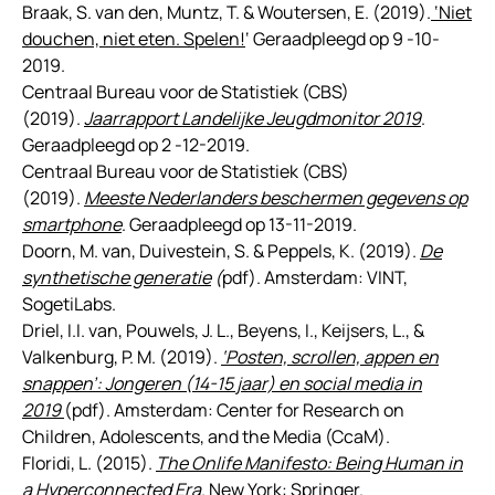
Braak, S. van den, Muntz, T. & Woutersen, E. (2019).
‘Niet
douchen, niet eten. Spelen!
‘ Geraadpleegd op 9 -10-
2019.
Centraal Bureau voor de Statistiek (CBS)
(2019).
Jaarrapport Landelijke Jeugdmonitor 2019
.
Geraadpleegd op 2 -12-2019.
Centraal Bureau voor de Statistiek (CBS)
(2019).
Meeste Nederlanders beschermen gegevens op
smartphone
. Geraadpleegd op 13-11-2019.
Doorn, M. van, Duivestein, S. & Peppels, K. (2019).
De
synthetische generatie
(
pdf). Amsterdam: VINT,
SogetiLabs.
Driel, I.I. van, Pouwels, J. L., Beyens, I., Keijsers, L., &
Valkenburg, P. M. (2019).
‘Posten, scrollen, appen en
snappen’: Jongeren (14-15 jaar) en social media in
2019
(pdf). Amsterdam: Center for Research on
Children, Adolescents, and the Media (CcaM).
Floridi, L. (2015).
The Onlife Manifesto: Being Human in
a Hyperconnected Era
. New York: Springer.