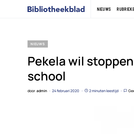
NIEUWS
RUBRIEK
NIEUWS
Pekela wil stoppen
school
door
admin
24 februari 2020
2 minuten leestijd
Gee