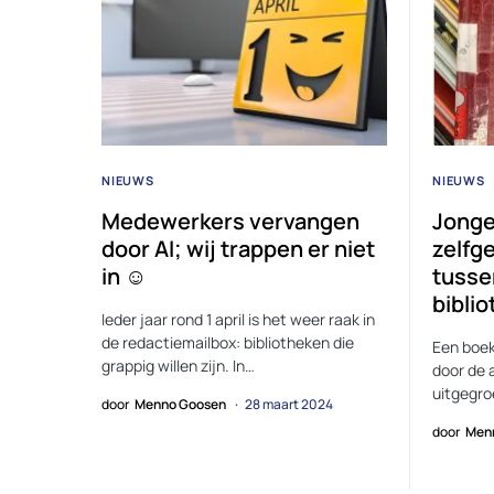
NIEUWS
NIEUWS
Medewerkers vervangen
Jonge
door AI; wij trappen er niet
zelfg
in ☺
tusse
bibli
Ieder jaar rond 1 april is het weer raak in
de redactiemailbox: bibliotheken die
Een boek
grappig willen zijn. In…
door de a
uitgegro
door
Menno Goosen
28 maart 2024
door
Men