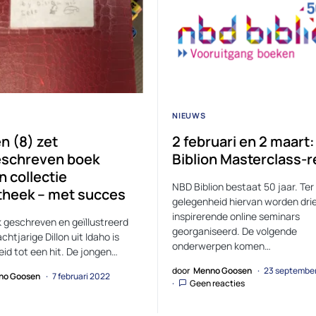
NIEUWS
n (8) zet
2 februari en 2 maart
eschreven boek
Biblion Masterclass-
n collectie
NBD Biblion bestaat 50 jaar. Ter
otheek – met succes
gelegenheid hiervan worden dri
inspirerende online seminars
 geschreven en geïllustreerd
georganiseerd. De volgende
chtjarige Dillon uit Idaho is
onderwerpen komen…
eid tot een hit. De jongen…
door
Menno Goosen
23 septembe
no Goosen
7 februari 2022
Geen reacties