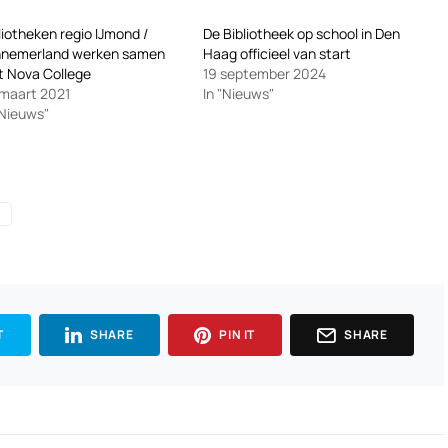
liotheken regio IJmond /
De Bibliotheek op school in Den
nnemerland werken samen
Haag officieel van start
 Nova College
19 september 2024
maart 2021
In "Nieuws"
"Nieuws"
T
SHARE
PIN IT
SHARE