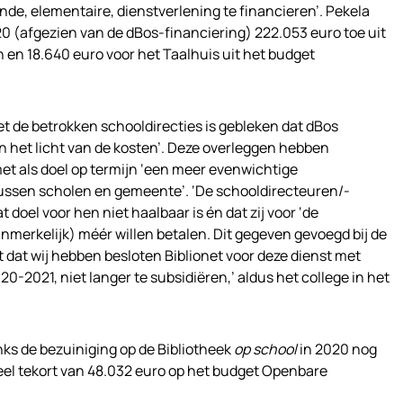
nde, elementaire, dienstverlening te financieren’. Pekela
0 (afgezien van de dBos-financiering) 222.053 euro toe uit
en 18.640 euro voor het Taalhuis uit het budget
met de betrokken schooldirecties is gebleken dat dBos
 het licht van de kosten’. Deze overleggen hebben
et als doel op termijn ‘een meer evenwichtige
ussen scholen en gemeente’. ‘De schooldirecteuren/-
doel voor hen niet haalbaar is én dat zij voor ‘de
anmerkelijk) méér willen betalen. Dit gegeven gevoegd bij de
at wij hebben besloten Biblionet voor deze dienst met
0-2021, niet langer te subsidiëren,’ aldus het college in het
nks de bezuiniging op de Bibliotheek
op school
in 2020 nog
eel tekort van 48.032 euro op het budget Openbare