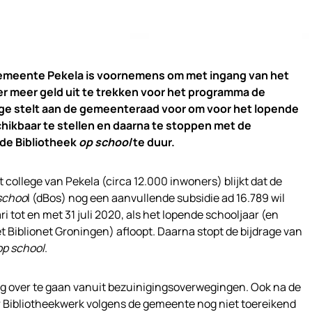
gemeente Pekela is voornemens om met ingang van het
er meer geld uit te trekken voor het programma de
ege stelt aan de gemeenteraad voor om voor het lopende
hikbaar te stellen en daarna te stoppen met de
 de Bibliotheek
op school
te duur.
 college van Pekela (circa 12.000 inwoners) blijkt dat de
schoo
l (dBos) nog een aanvullende subsidie ad 16.789 wil
i tot en met 31 juli 2020, als het lopende schooljaar (en
 Biblionet Groningen) afloopt. Daarna stopt de bijdrage van
op school
.
ing over te gaan vanuit bezuinigingsoverwegingen. Ook na de
 Bibliotheekwerk volgens de gemeente nog niet toereikend