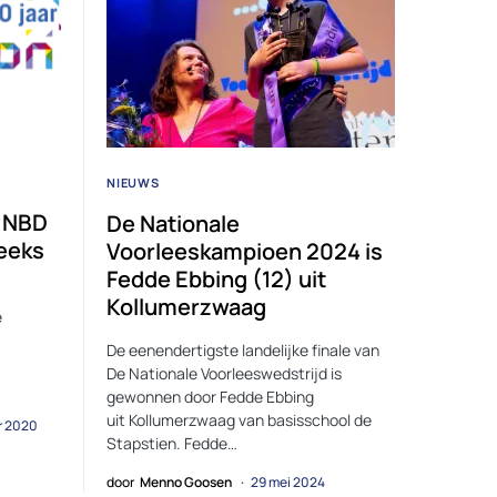
NIEUWS
: NBD
De Nationale
reeks
Voorleeskampioen 2024 is
Fedde Ebbing (12) uit
Kollumerzwaag
e
De eenendertigste landelijke finale van
De Nationale Voorleeswedstrijd is
gewonnen door Fedde Ebbing
uit Kollumerzwaag van basisschool de
r 2020
Stapstien. Fedde…
door
Menno Goosen
29 mei 2024