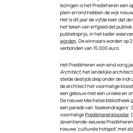
lezingen is het Predikheren een 
plein errond hebben de wijk nieuw
Het is dit jaar de vijfde keer dat de
het teken van erfgoed dat publiek t
publieksprijs, in het kader waar
worden
. De winnaars worden op 2
verbonden van 15.000 euro.
Het Predikheren won eind vorig ja
Architect
, het landelijke archit
stelde destijds diep onder de indr
de architect het voormalige kloost
een gebouw met een unieke en ont
De nieuwe Mechelse bibliotheek
een parade van ‘boekendragers’.
voormalige
Predikherenklooster
.
zeventiende-eeuwse Predikherenkl
nieuwe ‘culturele hotspot’ met al