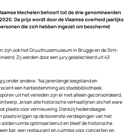
 Vlaamse Mechelen behoort tot de drie genomineerden
020. De prijs wordt door de Vlaamse overheid jaarlijks
 personen die zich hebben ingezet om beschermd
n zijn ook het Gruuthusemuseum in Brugge en de Sint-
neerd. Zij werden door een jury geselecteerd uit 43
ury
onder andere: ‘Na jarenlange leegstand en
recent een herbestemming als stadsbibliotheek.
oren uit het verleden zijn er niet alleen geconsolideerd,
ontwerp. Je kan alle historische verhaallijnen als het ware
ook plaats voor vernieuwing. Dankzij hedendaagse
n plaats krijgen op de bovenste verdiepingen van het
e zolderruimte optimaal benut en bleef de historische
een bar, een restaurant en ruimtes voor concerten en