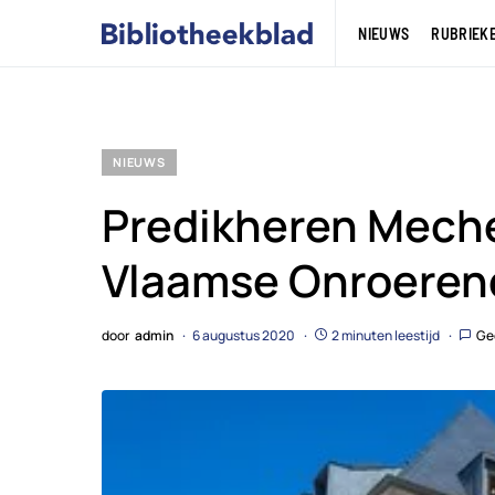
NIEUWS
RUBRIEK
NIEUWS
Predikheren Mech
Vlaamse Onroerend
door
admin
6 augustus 2020
2 minuten leestijd
Ge