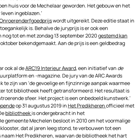
open huis voor de Mechelaar geworden. Het gebouw en het
 leven ingeblazen.’
Onroerenderfgoedprijs
wordt uitgereikt. Deze editie staat in
oegankelijk is. Behalve de juryprijs is er ook een
van nog tot en met zondag 13 september 2020
gestemd kan
 oktober bekendgemaakt. Aan de prijs is een geldbedrag
ar ook al de
ARC19 Interieur Award
, een initiatief van
de
ectuurplatform en -magazine. De jury van de ARC Awards
uk te zijn van ‘de gevoelige en fijnzinnige aanpak waarmee
er tot bibliotheek heeft getransformeerd. Het resultaat is
roerende sfeer. Het project is een onbedoeld kunstwerk.’
opende
op 31 augustus 2019 in
Het Predikheren
officieel met
 De
bibliotheek
is ondergebracht in het
 De gemeente Mechelen besloot in 2010 om het voormalige
ooster, dat al jaren leeg stond, te verbouwen tot een
s naam Het Predikheren, waarvan de bibliotheek het hart