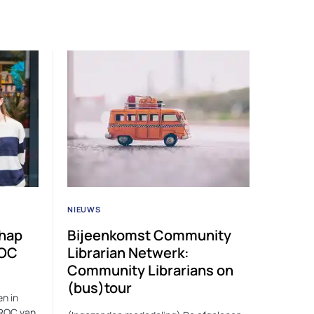
NIEUWS
chap
Bijeenkomst Community
ROC
Librarian Netwerk:
Community Librarians on
(bus)tour
n in
 ROC van