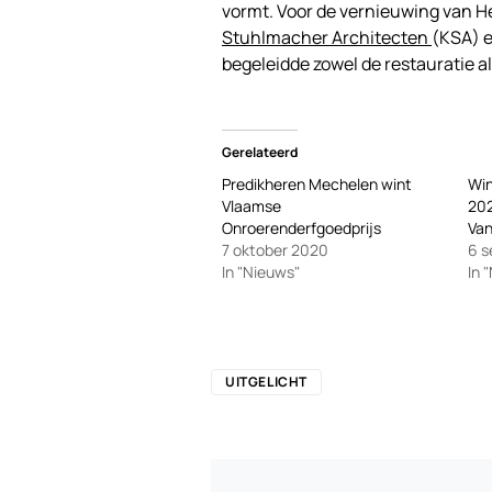
vormt. Voor de vernieuwing van H
Stuhlmacher Architecten
(KSA) e
begeleidde zowel de restauratie a
Gerelateerd
Predikheren Mechelen wint
Win
Vlaamse
202
Onroerenderfgoedprijs
Va
7 oktober 2020
6 
In "Nieuws"
In 
UITGELICHT