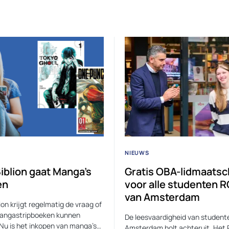
NIEUWS
iblion gaat Manga’s
Gratis OBA-lidmaats
en
voor alle studenten 
van Amsterdam
on krijgt regelmatig de vraag of
mangastripboeken kunnen
De leesvaardigheid van studente
 Nu is het inkopen van manga’s…
Amsterdam holt achteruit. Het