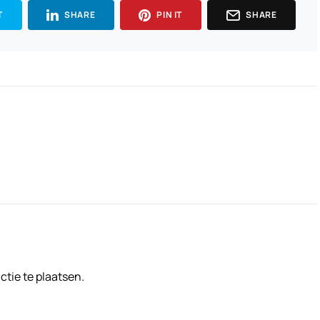
T
SHARE
PIN IT
SHARE
tie te plaatsen.