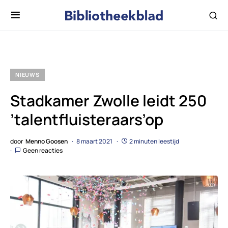
NIEUWS
Stadkamer Zwolle leidt 250
’talentfluisteraars’op
door
Menno Goosen
8 maart 2021
2 minuten leestijd
Geen reacties