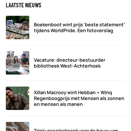
LAATSTE NIEUWS
Boekenboot wint prijs ‘beste statement’
tijdens WorldPride. Een fotoverslag
Vacature: directeur-bestuurder
bibliotheek West-Achterhoek
Xillan Macrooy wint Hebban • Winq
Regenboogprijs met Mensen als zonnen
en mensen als manen
Triply geselecteerd voor de bouw van