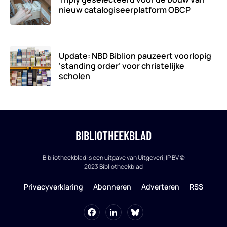
nieuw catalogiseerplatform OBCP
Update: NBD Biblion pauzeert voorlopig
‘standing order’ voor christelijke
scholen
BIBLIOTHEEKBLAD
Bibliotheekblad is een uitgave van Uitgeverij IP BV ©
2023 Bibliotheekblad
Privacyverklaring
Abonneren
Adverteren
RSS