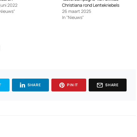
juni 2022
Christiana rond Lentekriebels
"Nieuws"
26 maart 2025
In "Nieuws"
T
SHARE
PIN IT
SHARE