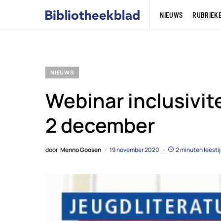
NIEUWS
RUBRIEK
NIEUWS
Webinar inclusivite
2 december
door
Menno Goosen
19 november 2020
2 minuten leesti