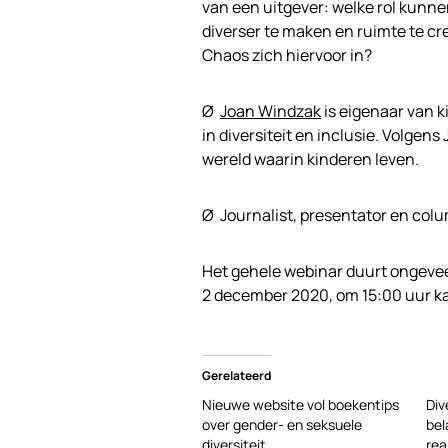
van een uitgever: welke rol kun
diverser te maken en ruimte te cr
Chaos zich hiervoor in?
Ø
Joan Windzak
is eigenaar van 
in diversiteit en inclusie. Volge
wereld waarin kinderen leven.
Ø Journalist, presentator en col
Het gehele webinar duurt ongevee
2 december 2020, om 15:00 uur ka
Gerelateerd
Nieuwe website vol boekentips
Div
over gender- en seksuele
bel
diversiteit
rea