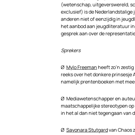
(wetenschap, uitgeverswereld, sch
exclusief) is de Nederlandstalige 
anderen niet of eenzijdig in jeu
het aanbod aan jeugdliteratuur i
gesprek aan over de representatie 
Sprekers
Ø
Mylo Freeman
heeft zo’n zesti
reeks over het donkere prinsesje 
namelijk prentenboeken met meer 
Ø Mediawetenschapper en aute
maatschappelijke stereotypen op k
in het al dan niet tegengaan van d
Ø
Sayonara Stutgard
van Chaos z