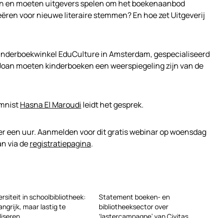
nen en moeten uitgevers spelen om het boekenaanbod
eëren voor nieuwe literaire stemmen? En hoe zet Uitgeverij
kinderboekwinkel EduCulture in Amsterdam, gespecialiseerd
ns Joan moeten kinderboeken een weerspiegeling zijn van de
umnist
Hasna El Maroudi
leidt het gesprek.
r een uur. Aanmelden voor dit gratis webinar op woensdag
n via de
registratiepagina
.
ersiteit in schoolbibliotheek:
Statement boeken- en
angrijk, maar lastig te
bibliotheeksector over
liseren
‘lastercampagne’ van Civitas