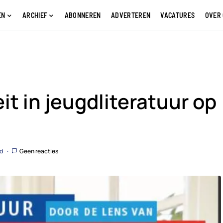
EN
ARCHIEF
ABONNEREN
ADVERTEREN
VACATURES
OVER
it in jeugdliteratuur op
jd
Geen reacties