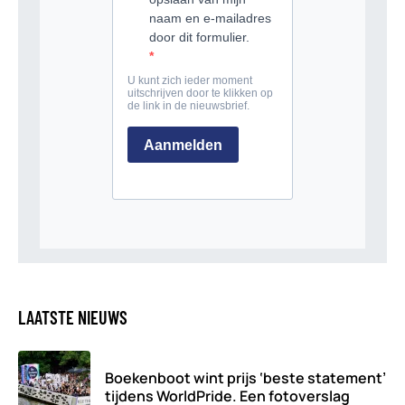
LAATSTE NIEUWS
Boekenboot wint prijs ‘beste statement’
tijdens WorldPride. Een fotoverslag