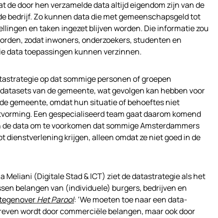
t de door hen verzamelde data altijd eigendom zijn van de
de bedrijf. Zo kunnen data die met gemeenschapsgeld tot
llingen en taken ingezet blijven worden. Die informatie zou
orden, zodat inwoners, onderzoekers, studenten en
 die data toepassingen kunnen verzinnen.
atastrategie op dat sommige personen of groepen
 datasets van de gemeente, wat gevolgen kan hebben voor
 de gemeente, omdat hun situatie of behoeftes niet
tvorming. Een gespecialiseerd team gaat daarom komend
n in de data om te voorkomen dat sommige Amsterdammers
t dienstverlening krijgen, alleen omdat ze niet goed in de
Meliani (Digitale Stad & ICT) ziet de datastrategie als het
sen belangen van (individuele) burgers, bedrijven en
tegenover
Het Parool
: ‘We moeten toe naar een data-
dreven wordt door commerciële belangen, maar ook door