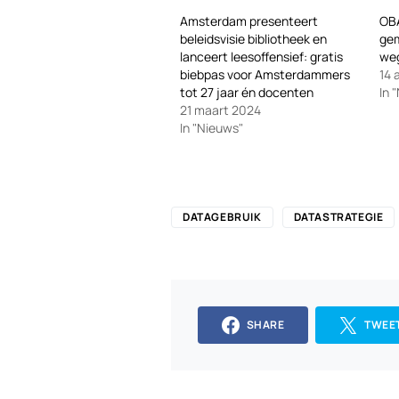
Amsterdam presenteert
OB
beleidsvisie bibliotheek en
gem
lanceert leesoffensief: gratis
weg
biebpas voor Amsterdammers
14 
tot 27 jaar én docenten
In 
21 maart 2024
In "Nieuws"
DATAGEBRUIK
DATASTRATEGIE
SHARE
TWEE