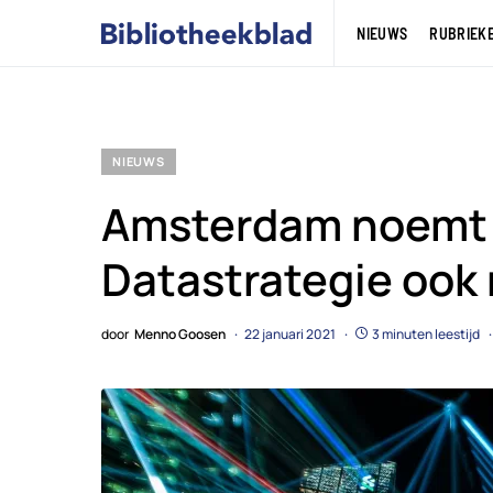
NIEUWS
RUBRIEK
NIEUWS
Amsterdam noemt 
Datastrategie ook 
door
Menno Goosen
22 januari 2021
3 minuten leestijd