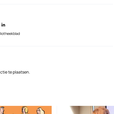
liotheekblad
tie te plaatsen.