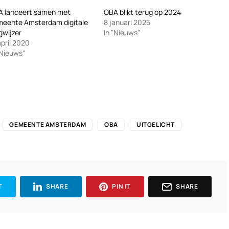
A lanceert samen met
OBA blikt terug op 2024
eente Amsterdam digitale
8 januari 2025
wijzer
In "Nieuws"
april 2020
"Nieuws"
GEMEENTE AMSTERDAM
OBA
UITGELICHT
T
SHARE
PIN IT
SHARE