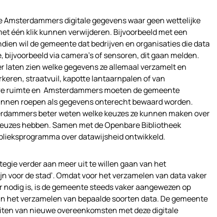
oe Amsterdammers digitale gegevens waar geen wettelijke
 met één klik kunnen verwijderen. Bijvoorbeeld met een
dien wil de gemeente dat bedrijven en organisaties die data
 bijvoorbeeld via camera’s of sensoren, dit gaan melden.
er laten zien welke gegevens ze allemaal verzamelt en
rkeren, straatvuil, kapotte lantaarnpalen of van
bare ruimte en Amsterdammers moeten de gemeente
kunnen roepen als gegevens onterecht bewaard worden.
erdammers beter weten welke keuzes ze kunnen maken over
 keuzes hebben. Samen met de Openbare Bibliotheek
lieksprogramma over datawijsheid ontwikkeld.
egie verder aan meer uit te willen gaan van het
ijn voor de stad’. Omdat voor het verzamelen van data vaker
r nodig is, is de gemeente steeds vaker aangewezen op
n in het verzamelen van bepaalde soorten data. De gemeente
sluiten van nieuwe overeenkomsten met deze digitale