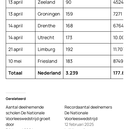
13 april
Zeeland
90
4524
13 april
Groningen
159
7271
14 april
Drenthe
168
6764
14 april
Utrecht
173
10.004
21 april
Limburg
192
11.707
10 mei
Friesland
183
8749
Totaal
Nederland
3.239
177.89
Gerelateerd
Aantal deelnemende
Recordaantal deelnemers
scholen De Nationale
De Nationale
Voorleeswedstrijd groeit
Voorleeswedstrijd
door
12 februari 2025