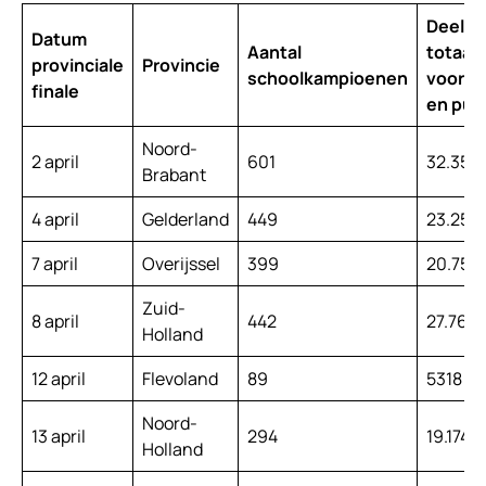
Deeln
Datum
Aantal
totaal
provinciale
Provincie
schoolkampioenen
voorle
finale
en pub
Noord-
2 april
601
32.351
Brabant
4 april
Gelderland
449
23.258
7 april
Overijssel
399
20.751
Zuid-
8 april
442
27.767
Holland
12 april
Flevoland
89
5318
Noord-
13 april
294
19.174
Holland