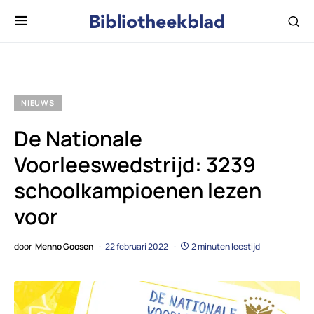
NIEUWS
De Nationale
Voorleeswedstrijd: 3239
schoolkampioenen lezen
voor
door
Menno Goosen
22 februari 2022
2 minuten leestijd