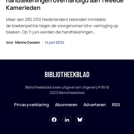
handtekeningen overhandigd aan Tweede
Kamerleden
Meer dan 285.000 Nederlanders tekenden inmiddels
de boekenpetitie tegen de voorgenomen btw-verhoging op
boeken. Op 11 juni werden die handtekeningen…
door
Menno Goosen
14 juni 2024
BIBLIOTHEEKBLAD
Bibliotheekblad is een uitgave van Uitgeverij IP BV ©
2023 Bibliotheekblad
Privacyverklaring
Abonneren
Adverteren
RSS