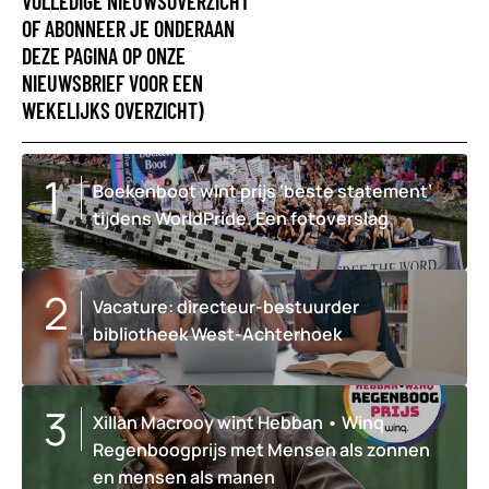
VOLLEDIGE NIEUWSOVERZICHT
OF ABONNEER JE ONDERAAN
DEZE PAGINA OP ONZE
NIEUWSBRIEF VOOR EEN
WEKELIJKS OVERZICHT)
Boekenboot wint prijs ‘beste statement’
tijdens WorldPride. Een fotoverslag
Vacature: directeur-bestuurder
bibliotheek West-Achterhoek
Xillan Macrooy wint Hebban • Winq
Regenboogprijs met Mensen als zonnen
en mensen als manen