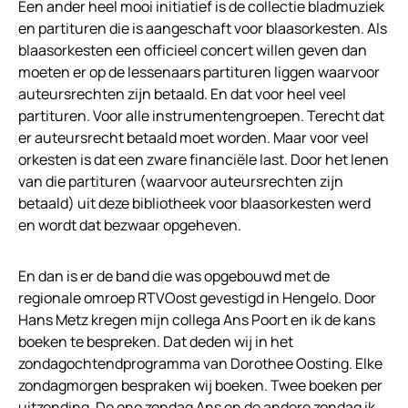
Een ander heel mooi initiatief is de collectie bladmuziek
en partituren die is aangeschaft voor blaasorkesten. Als
blaasorkesten een officieel concert willen geven dan
moeten er op de lessenaars partituren liggen waarvoor
auteursrechten zijn betaald. En dat voor heel veel
partituren. Voor alle instrumentengroepen. Terecht dat
er auteursrecht betaald moet worden. Maar voor veel
orkesten is dat een zware financiële last. Door het lenen
van die partituren (waarvoor auteursrechten zijn
betaald) uit deze bibliotheek voor blaasorkesten werd
en wordt dat bezwaar opgeheven.
En dan is er de band die was opgebouwd met de
regionale omroep RTVOost gevestigd in Hengelo. Door
Hans Metz kregen mijn collega Ans Poort en ik de kans
boeken te bespreken. Dat deden wij in het
zondagochtendprogramma van Dorothee Oosting. Elke
zondagmorgen bespraken wij boeken. Twee boeken per
uitzending. De ene zondag Ans en de andere zondag ik.