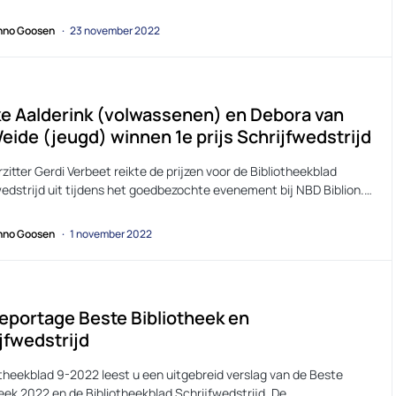
no Goosen
23 november 2022
e Aalderink (volwassenen) en Debora van
eide (jeugd) winnen 1e prijs Schrijfwedstrijd
zitter Gerdi Verbeet reikte de prijzen voor de Bibliotheekblad
wedstrijd uit tijdens het goedbezochte evenement bij NBD Biblion.…
no Goosen
1 november 2022
eportage Beste Bibliotheek en
jfwedstrijd
otheekblad 9-2022 leest u een uitgebreid verslag van de Beste
eek 2022 en de Bibliotheekblad Schrijfwedstrijd. De…