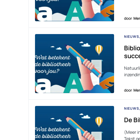
door
Men
NIEUWS
Bibli
succe
Natuurl
inzendin
door
Men
NIEUWS
De Bi
(Meer i
Tekst g