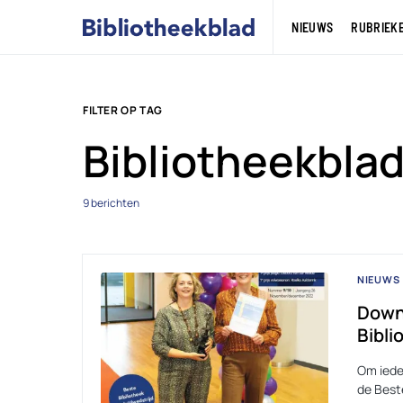
NIEUWS
RUBRIEK
FILTER OP TAG
Bibliotheekblad
9 berichten
NIEUWS
Down
Bibli
Om iede
de Beste