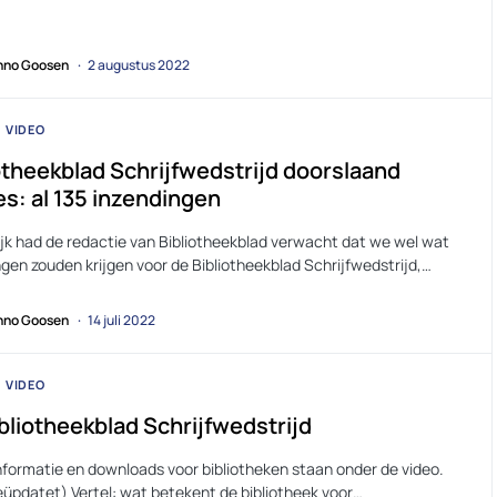
no Goosen
2 augustus 2022
VIDEO
otheekblad Schrijfwedstrijd doorslaand
s: al 135 inzendingen
ijk had de redactie van Bibliotheekblad verwacht dat we wel wat
gen zouden krijgen voor de Bibliotheekblad Schrijfwedstrijd,…
no Goosen
14 juli 2022
VIDEO
bliotheekblad Schrijfwedstrijd
nformatie en downloads voor bibliotheken staan onder de video.
eüpdatet) Vertel: wat betekent de bibliotheek voor…