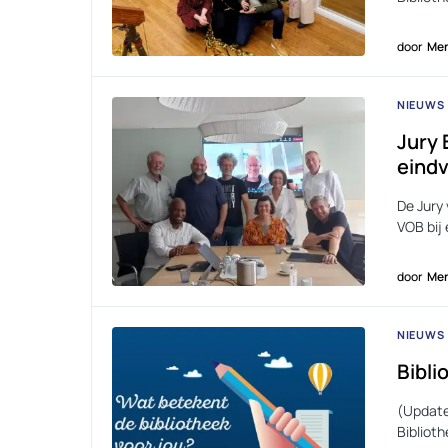
door
Men
NIEUWS
Jury 
eind
De Jury 
VOB bij
door
Men
NIEUWS
Bibli
(Update
Bibliot