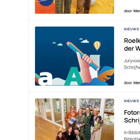
door
Men
NIEUWS
Roelk
der W
Juryvoor
Schrijf
door
Men
NIEUWS
Fotor
Schri
In Bibli
Biblioth