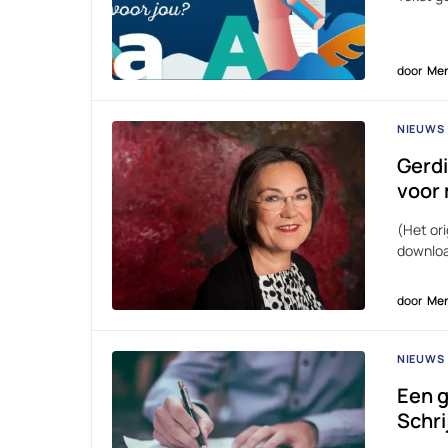
door
Men
NIEUWS
Gerdi
voor
(Het ori
downloa
door
Men
NIEUWS
Een g
Schri