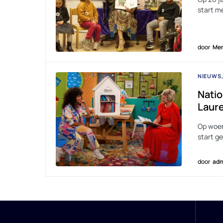
start m
door
Men
NIEUWS
Natio
Laur
Op woen
start g
door
adm