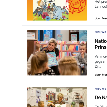
Het pre
Lannoo) 
door
Men
NIEUWS
Natio
Prins
Vanmorg
gegaan 
Zij…
door
Men
NIEUWS
De N
Op 26 j