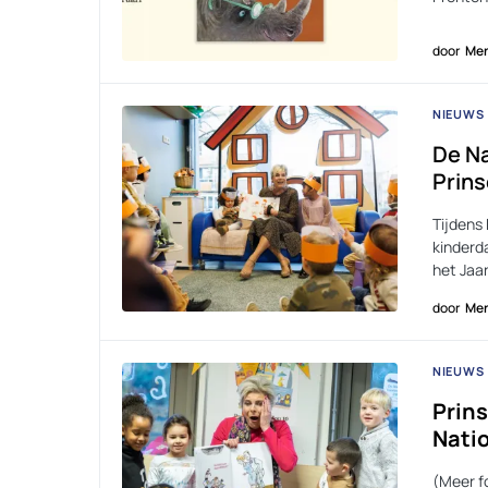
door
Men
NIEUWS
De Na
Prins
Tijdens
kinderd
het Jaar
door
Men
NIEUWS
Prins
Nati
(Meer fo