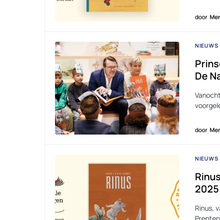
door
Men
NIEUWS
Prins
De N
Vanochte
voorgel
door
Men
NIEUWS
Rinus
2025
Rinus, v
Prenten