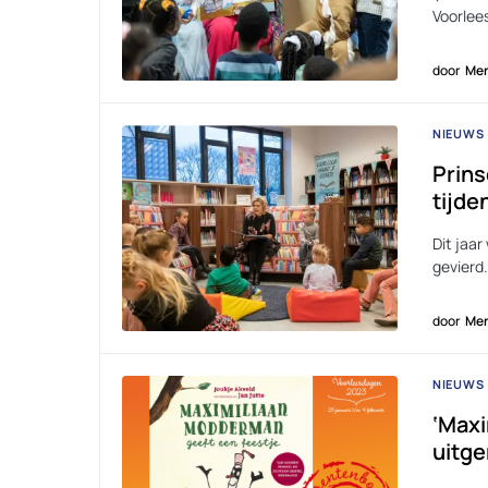
Voorlee
door
Men
NIEUWS
Prins
tijde
Dit jaa
gevierd
door
Men
NIEUWS
‘Maxi
uitge