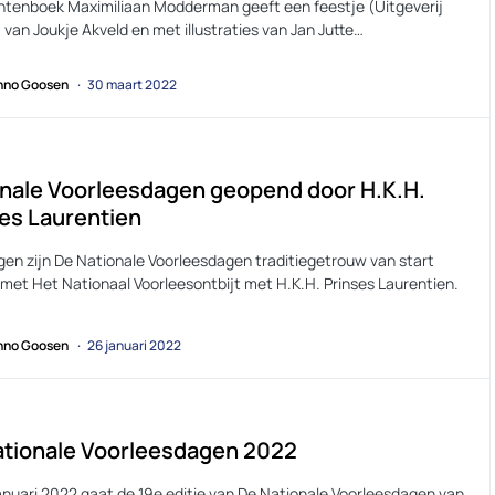
ntenboek Maximiliaan Modderman geeft een feestje (Uitgeverij
van Joukje Akveld en met illustraties van Jan Jutte…
no Goosen
30 maart 2022
nale Voorleesdagen geopend door H.K.H.
es Laurentien
en zijn De Nationale Voorleesdagen traditiegetrouw van start
met Het Nationaal Voorleesontbijt met H.K.H. Prinses Laurentien.
no Goosen
26 januari 2022
ationale Voorleesdagen 2022
anuari 2022 gaat de 19e editie van De Nationale Voorleesdagen van