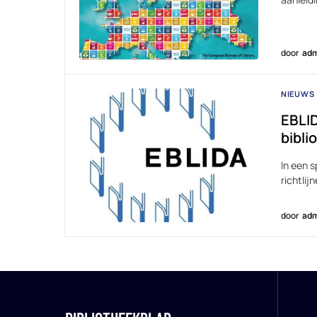
door
adm
NIEUWS
EBLID
bibli
In een 
richtlij
door
adm