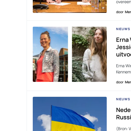
overeen
door
Men
NIEUWS
Erna 
Jessi
uitvo
Erna Wi
Kenneme
door
Men
NIEUWS
Neder
Russi
(Bron: 