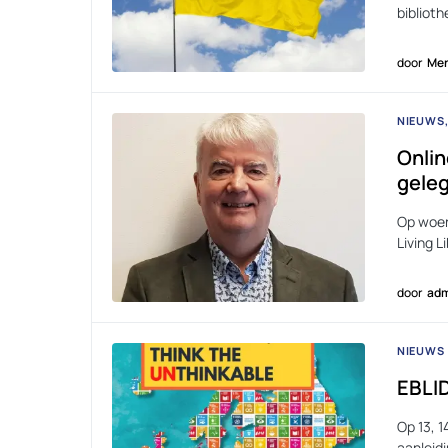
bibliot
door
Men
NIEUWS
Onlin
geleg
Op woen
Living L
door
adm
NIEUWS
EBLID
Op 13, 1
aanleid