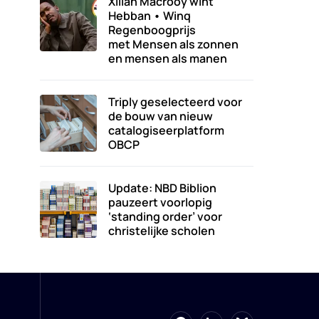
Xillan Macrooy wint
Hebban • Winq
Regenboogprijs
met Mensen als zonnen
en mensen als manen
Triply geselecteerd voor
de bouw van nieuw
catalogiseerplatform
OBCP
Update: NBD Biblion
pauzeert voorlopig
‘standing order’ voor
christelijke scholen