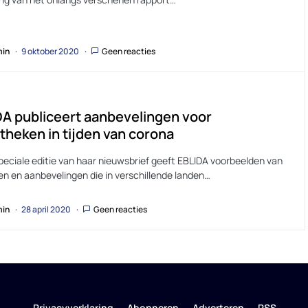
in
9 oktober 2020
Geen reacties
A publiceert aanbevelingen voor
otheken in tijden van corona
speciale editie van haar nieuwsbrief geeft EBLIDA voorbeelden van
nen en aanbevelingen die in verschillende landen…
in
28 april 2020
Geen reacties
Privacyverklaring
Abonneren
Adverteren
RSS