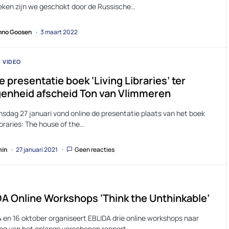
heken zijn we geschokt door de Russische…
no Goosen
3 maart 2022
VIDEO
e presentatie boek ‘Living Libraries’ ter
enheid afscheid Ton van Vlimmeren
sdag 27 januari vond online de presentatie plaats van het boek
ibraries: The house of the…
in
27 januari 2021
Geen reacties
A Online Workshops ‘Think the Unthinkable’
4 en 16 oktober organiseert EBLIDA drie online workshops naar
ing van het onlangs verschenen rapport…