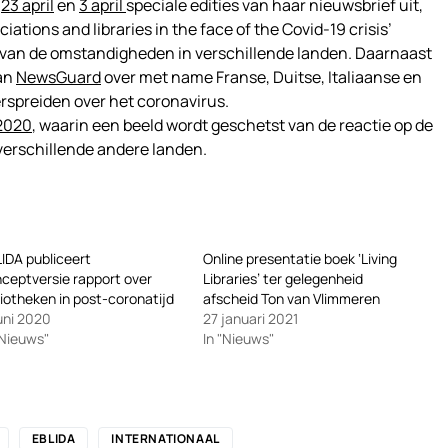
p
23 april
en
3 april
speciale edities van haar nieuwsbrief uit,
ciations and libraries in the face of the Covid-19 crisis’
 van de omstandigheden in verschillende landen. Daarnaast
van
NewsGuard
over met name Franse, Duitse, Italiaanse en
erspreiden over het coronavirus.
2020
, waarin een beeld wordt geschetst van de reactie op de
 verschillende andere landen.
IDA publiceert
Online presentatie boek ‘Living
ceptversie rapport over
Libraries’ ter gelegenheid
liotheken in post-coronatijd
afscheid Ton van Vlimmeren
juni 2020
27 januari 2021
"Nieuws"
In "Nieuws"
EBLIDA
INTERNATIONAAL