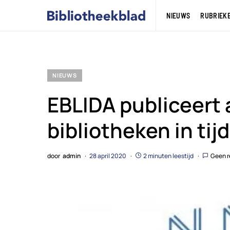
NIEUWS
RUBRIEK
NIEUWS
EBLIDA publiceert
bibliotheken in ti
door
admin
28 april 2020
2 minuten leestijd
Geen r