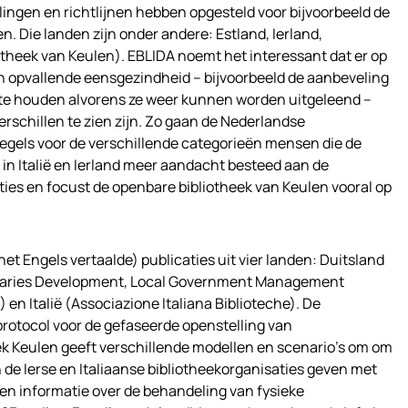
lingen en richtlijnen hebben opgesteld voor bijvoorbeeld de
. Die landen zijn onder andere: Estland, Ierland,
iotheek van Keulen). EBLIDA noemt het interessant dat er op
 opvallende eensgezindheid – bijvoorbeeld de aanbeveling
 te houden alvorens ze weer kunnen worden uitgeleend –
verschillen te zien zijn. Zo gaan de Nederlandse
regels voor de verschillende categorieën mensen die de
 in Italië en Ierland meer aandacht besteed aan de
ties en focust de openbare bibliotheek van Keulen vooral op
het Engels vertaalde) publicaties uit vier landen: Duitsland
Libraries Development, Local Government Management
n Italië (Associazione Italiana Biblioteche). De
protocol voor de gefaseerde openstelling van
ek Keulen geeft verschillende modellen en scenario’s om om
 de Ierse en Italiaanse bibliotheekorganisaties geven met
en informatie over de behandeling van fysieke