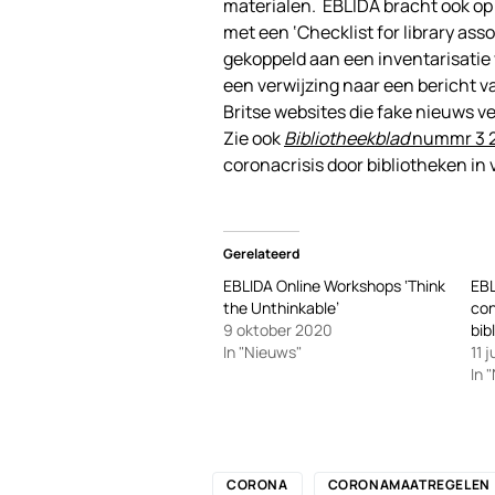
materialen. EBLIDA bracht ook o
met een ‘Checklist for library asso
gekoppeld aan een inventarisatie
een verwijzing naar een bericht 
Britse websites die fake nieuws v
Zie ook
Bibliotheekblad
nummr 3 
coronacrisis door bibliotheken in
Gerelateerd
EBLIDA Online Workshops ‘Think
EBL
the Unthinkable’
con
9 oktober 2020
bib
In "Nieuws"
11 
In 
CORONA
CORONAMAATREGELEN