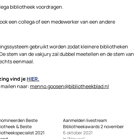
lega bibliotheek voordragen.
ok een collega of een medewerker van een andere
elingssysteem gebruikt worden zodat kleinere bibliotheken
e stem van de vakjury zal dubbel meetellen en de stem van
slechts eenmaal.
zing vind je
HIER.
e mailen naar:
menno.goosen@bibliotheekblad.nl
nomineerden Beste
Aanmelden livestream
liotheek & Beste
Bibliotheekawards 2 november
liotheekspecialist 2021
6 oktober 2021
kend
In "Nieuws"