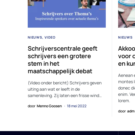
NIEUWS
VIDEO
NIEUWS
Schrijverscentrale geeft
Akkoo
schrijvers een grotere
voor 
stem in het
en ku
maatschappelijk debat
Aenean e
montes l
(Video onder bericht) Schrijvers geven
donec di
uiting aan wat er leeft in de
enim. Ve
samenleving. Zij laten een frisse wind…
lorem.
door
Menno Goosen
18 mei 2022
door
adm