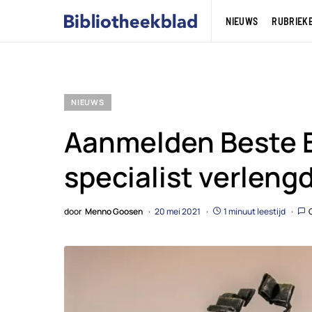
NIEUWS
RUBRIEK
NIEUWS
Aanmelden Beste B
specialist verlengd 
door
Menno Goosen
20 mei 2021
1 minuut leestijd