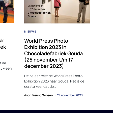
NIEUWS
sk
World Press Photo
eek
Exhibition 2023 in
Chocoladefabriek Gouda
(25 november t/m 17
t de
december 2023)
st – een
Dit najaar reist de World Press Photo
Exhibition 2023 naar Gouda. Het is de
eerste keer dat de…
door
Menno Goosen
22 november 2023