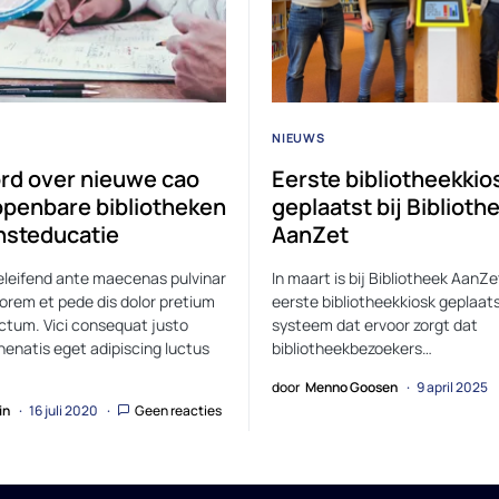
NIEUWS
rd over nieuwe cao
Eerste bibliotheekkio
openbare bibliotheken
geplaatst bij Biblioth
nsteducatie
AanZet
leifend ante maecenas pulvinar
In maart is bij Bibliotheek AanZe
orem et pede dis dolor pretium
eerste bibliotheekkiosk geplaat
ctum. Vici consequat justo
systeem dat ervoor zorgt dat
nenatis eget adipiscing luctus
bibliotheekbezoekers…
door
Menno Goosen
9 april 2025
in
16 juli 2020
Geen reacties