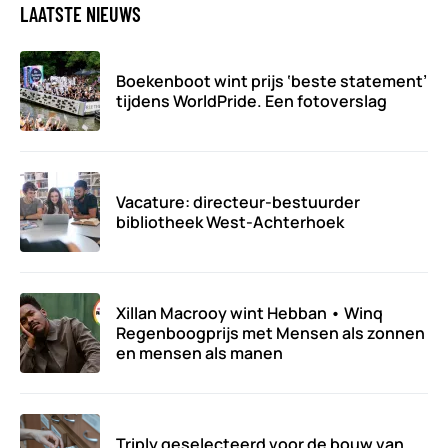
LAATSTE NIEUWS
Boekenboot wint prijs ‘beste statement’
tijdens WorldPride. Een fotoverslag
Vacature: directeur-bestuurder
bibliotheek West-Achterhoek
Xillan Macrooy wint Hebban • Winq
Regenboogprijs met Mensen als zonnen
en mensen als manen
Triply geselecteerd voor de bouw van